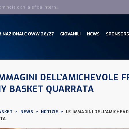
Dany Basket, torna Sciatti ed entra nello staff tecnico della Prima Squadra
B NAZIONALE OWW 26/27
GIOVANILI
NEWS
SPONSORS
IMMAGINI DELL’AMICHEVOLE F
Y BASKET QUARRATA
ASKET
>
NEWS
>
NOTIZIE
>
LE IMMAGINI DELL’AMICHEV
ATA