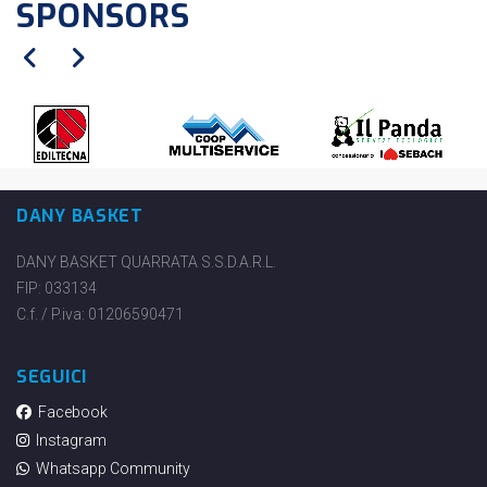
SPONSORS
DANY BASKET
DANY BASKET QUARRATA S.S.D.A.R.L.
FIP: 033134
C.f. / P.iva: 01206590471
SEGUICI
Facebook
Instagram
Whatsapp Community