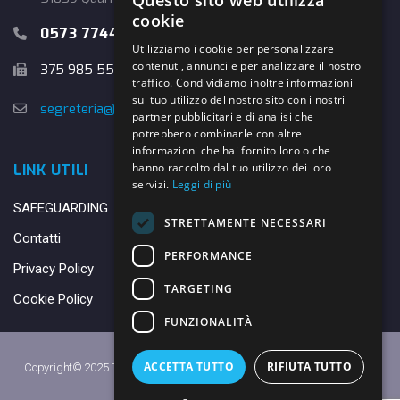
Questo sito web utilizza
cookie
0573 774457
Utilizziamo i cookie per personalizzare
contenuti, annunci e per analizzare il nostro
375 985 5526
traffico. Condividiamo inoltre informazioni
sul tuo utilizzo del nostro sito con i nostri
segreteria@danybasket.it
partner pubblicitari e di analisi che
potrebbero combinarle con altre
informazioni che hai fornito loro o che
hanno raccolto dal tuo utilizzo dei loro
LINK UTILI
servizi.
Leggi di più
SAFEGUARDING
STRETTAMENTE NECESSARI
Contatti
PERFORMANCE
Privacy Policy
TARGETING
Cookie Policy
FUNZIONALITÀ
ACCETTA TUTTO
RIFIUTA TUTTO
Copyright© 2025 DANY BASKET QUARRATA S.S.D.A.R.L. -
Privacy Policy
-
Cookie Policy