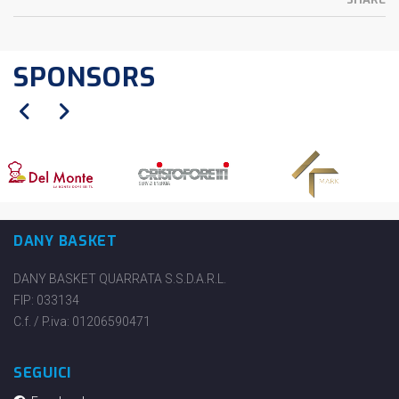
SPONSORS
DANY BASKET
DANY BASKET QUARRATA S.S.D.A.R.L.
FIP: 033134
C.f. / P.iva: 01206590471
SEGUICI