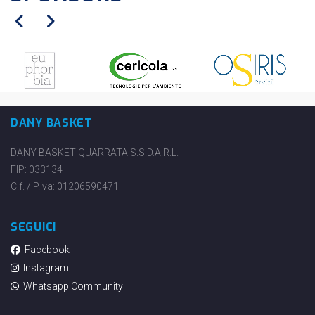
DANY BASKET
DANY BASKET QUARRATA S.S.D.A.R.L.
FIP: 033134
C.f. / P.iva: 01206590471
SEGUICI
Facebook
Instagram
Whatsapp Community