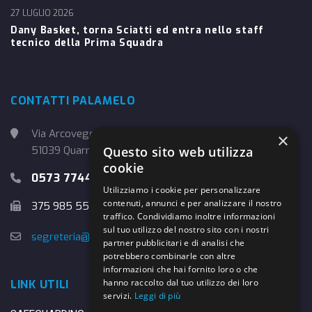
27 LUGLIO 2026
Dany Basket, torna Sciatti ed entra nello staff
tecnico della Prima Squadra
CONTATTI PALAMELO
Via Arcoveggio, 4
×
Questo sito web utilizza
51039 Quarrata (PT)
cookie
0573 774457
Utilizziamo i cookie per personalizzare
contenuti, annunci e per analizzare il nostro
375 985 5526
traffico. Condividiamo inoltre informazioni
sul tuo utilizzo del nostro sito con i nostri
segreteria@danybasket.it
partner pubblicitari e di analisi che
potrebbero combinarle con altre
informazioni che hai fornito loro o che
hanno raccolto dal tuo utilizzo dei loro
LINK UTILI
servizi.
Leggi di più