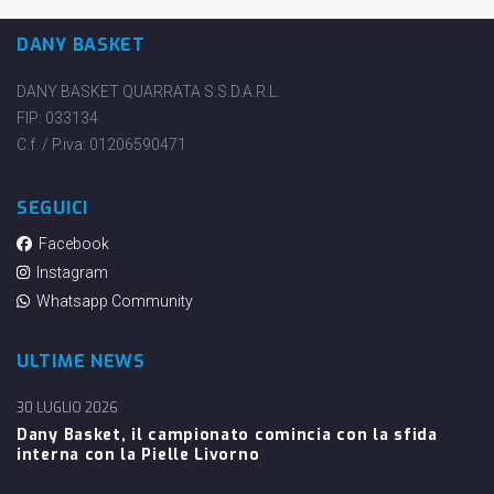
DANY BASKET
DANY BASKET QUARRATA S.S.D.A.R.L.
FIP: 033134
C.f. / P.iva: 01206590471
SEGUICI
Facebook
Instagram
Whatsapp Community
ULTIME NEWS
30 LUGLIO 2026
Dany Basket, il campionato comincia con la sfida
interna con la Pielle Livorno