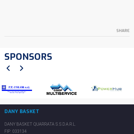
SHARE
SPONSORS
DANY BASKET
DANY BASKET QUARRATA S.S.D.A.R.L.
FIP: 033134