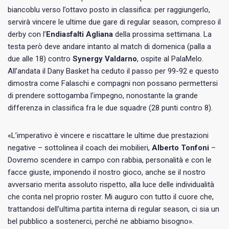
biancoblu verso l’ottavo posto in classifica: per raggiungerlo,
servirà vincere le ultime due gare di regular season, compreso il
derby con l’
Endiasfalti Agliana
della prossima settimana. La
testa però deve andare intanto al match di domenica (palla a
due alle 18) contro
Synergy Valdarno
, ospite al PalaMelo.
All’andata il Dany Basket ha ceduto il passo per 99-92 e questo
dimostra come Falaschi e compagni non possano permettersi
di prendere sottogamba l’impegno, nonostante la grande
differenza in classifica fra le due squadre (28 punti contro 8).
«L’imperativo è vincere e riscattare le ultime due prestazioni
negative – sottolinea il coach dei mobilieri,
Alberto Tonfoni
–
Dovremo scendere in campo con rabbia, personalità e con le
facce giuste, imponendo il nostro gioco, anche se il nostro
avversario merita assoluto rispetto, alla luce delle individualità
che conta nel proprio roster. Mi auguro con tutto il cuore che,
trattandosi dell’ultima partita interna di regular season, ci sia un
bel pubblico a sostenerci, perché ne abbiamo bisogno».