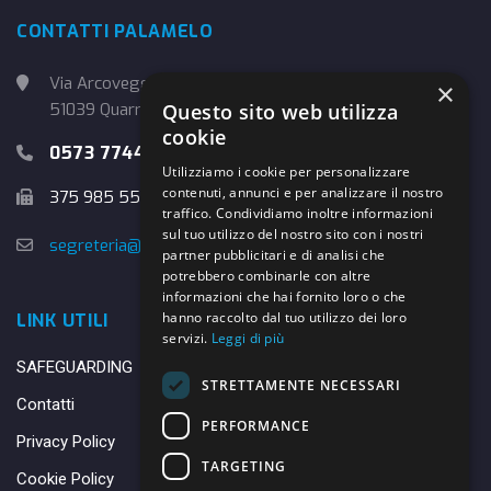
CONTATTI PALAMELO
Via Arcoveggio, 4
×
Questo sito web utilizza
51039 Quarrata (PT)
cookie
0573 774457
Utilizziamo i cookie per personalizzare
contenuti, annunci e per analizzare il nostro
375 985 5526
traffico. Condividiamo inoltre informazioni
sul tuo utilizzo del nostro sito con i nostri
segreteria@danybasket.it
partner pubblicitari e di analisi che
potrebbero combinarle con altre
informazioni che hai fornito loro o che
hanno raccolto dal tuo utilizzo dei loro
LINK UTILI
servizi.
Leggi di più
SAFEGUARDING
STRETTAMENTE NECESSARI
Contatti
PERFORMANCE
Privacy Policy
TARGETING
Cookie Policy