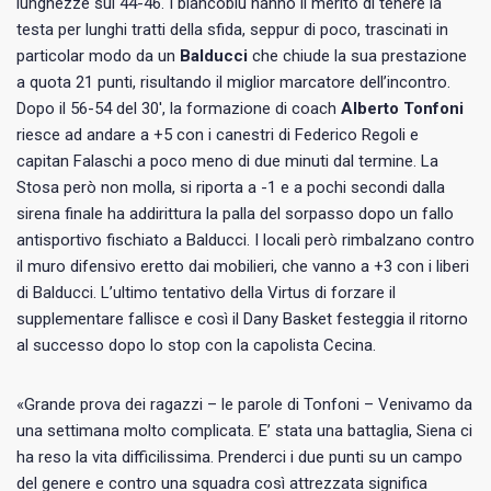
lunghezze sul 44-46. I biancoblu hanno il merito di tenere la
testa per lunghi tratti della sfida, seppur di poco, trascinati in
particolar modo da un
Balducci
che chiude la sua prestazione
a quota 21 punti, risultando il miglior marcatore dell’incontro.
Dopo il 56-54 del 30′, la formazione di coach
Alberto Tonfoni
riesce ad andare a +5 con i canestri di Federico Regoli e
capitan Falaschi a poco meno di due minuti dal termine. La
Stosa però non molla, si riporta a -1 e a pochi secondi dalla
sirena finale ha addirittura la palla del sorpasso dopo un fallo
antisportivo fischiato a Balducci. I locali però rimbalzano contro
il muro difensivo eretto dai mobilieri, che vanno a +3 con i liberi
di Balducci. L’ultimo tentativo della Virtus di forzare il
supplementare fallisce e così il Dany Basket festeggia il ritorno
al successo dopo lo stop con la capolista Cecina.
«Grande prova dei ragazzi – le parole di Tonfoni – Venivamo da
una settimana molto complicata. E’ stata una battaglia, Siena ci
ha reso la vita difficilissima. Prenderci i due punti su un campo
del genere e contro una squadra così attrezzata significa