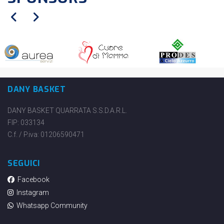
DANY BASKET
DANY BASKET QUARRATA S.S.D.A.R.L.
FIP: 033134
C.f. / P.iva: 01206590471
SEGUICI
Facebook
Instagram
Whatsapp Community