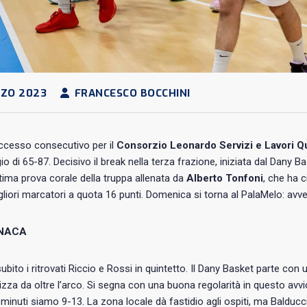
RZO 2023
FRANCESCO BOCCHINI
ccesso consecutivo per il
Consorzio Leonardo Servizi e Lavori Q
gio di 65-87. Decisivo il break nella terza frazione, iniziata dal Dan
tima prova corale della truppa allenata da
Alberto Tonfoni
, che ha c
iori marcatori a quota 16 punti. Domenica si torna al PalaMelo: avver
NACA
ubito i ritrovati Riccio e Rossi in quintetto. Il Dany Basket parte con 
lizza da oltre l’arco. Si segna con una buona regolarità in questo avvi
minuti siamo 9-13. La zona locale dà fastidio agli ospiti, ma Baldu