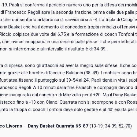
1-19. Paoli si conferma il pericolo numero uno per la difesa dei mobilier
di Francesco Regoli apre la seconda frazione, prima delle due palle 
o che consentono ai labronici di riavvicinarsi a -4. La tripla di Calugi
any Basket che ha il demerito di concedere troppi rimbalzi offensivi a
 Riccio colpisce due volte dai 6,75 e la formazione di coach Tonfoni to
i, che invece incappano in una serie di palle perse. Il che permette al
on si interrompe e all’intervallo il risultato è di 34-39.
ra di ripresa, sono gli attacchi ad aver la meglio sulle difese. Il che 
e grazie alle bombe di Riccio e Balducci (38-49). I mobilieri sono bra
ustiatsa fissano il punteggio sul 39-54 al 24′. Paoli tiene in vita i suo
ancesco Regoli. A 10 minuti dalla fine Falaschi e compagni devono d
iene inaugurato dal canestro di Mazzullo per il +20. Ma il Dany Baske
 distacco fino a -13 con Ciano. Quarrata non si scompone e con Rossi 
nto la truppa di coach Tonfoni deve solo gestire e al 40′ esulta per 
o Livorno – Dany Basket Quarrata 65-87
(13-19, 34-39, 52-70)