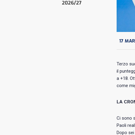
2026/27
17 MA
Terzo su
il punteg
a +18. Ot
come migl
LA CRO
Ci sono s
Paoli rea
Dopo sei 