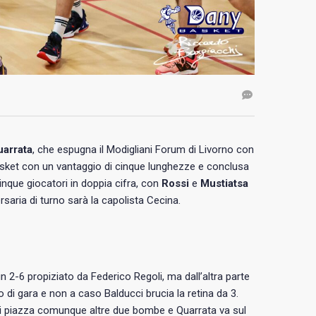
uarrata
, che espugna il Modigliani Forum di Livorno con
y Basket con un vantaggio di cinque lunghezze e conclusa
inque giocatori in doppia cifra, con
Rossi
e
Mustiatsa
saria di turno sarà la capolista Cecina.
un 2-6 propiziato da Federico Regoli, ma dall’altra parte
o di gara e non a caso Balducci brucia la retina da 3.
cci piazza comunque altre due bombe e Quarrata va sul