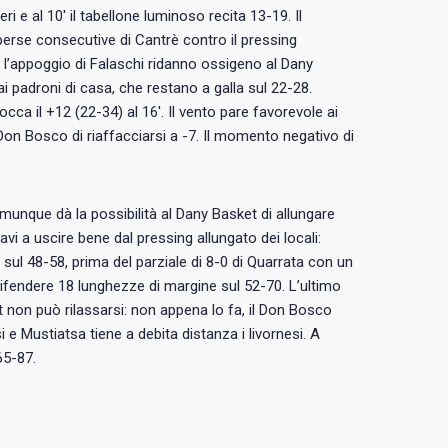
i e al 10′ il tabellone luminoso recita 13-19. Il
perse consecutive di Cantrè contro il pressing
 e l’appoggio di Falaschi ridanno ossigeno al Dany
i padroni di casa, che restano a galla sul 22-28.
cca il +12 (22-34) al 16′. Il vento pare favorevole ai
 Don Bosco di riaffacciarsi a -7. Il momento negativo di
comunque dà la possibilità al Dany Basket di allungare
vi a uscire bene dal pressing allungato dei locali:
i sul 48-58, prima del parziale di 8-0 di Quarrata con un
ifendere 18 lunghezze di margine sul 52-70. L’ultimo
t non può rilassarsi: non appena lo fa, il Don Bosco
e Mustiatsa tiene a debita distanza i livornesi. A
65-87.