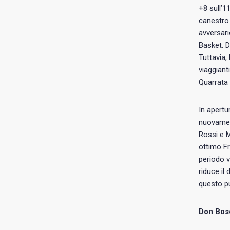
+8 sull’1
canestro 
avversari
Basket. D
Tuttavia,
viaggiant
Quarrata n
In apertu
nuovament
Rossi e M
ottimo Fr
periodo v
riduce il
questo pu
Don Bosc