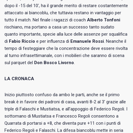
dopo il -15 del 10′, ha il grande merito di restare costantemente
attaccato ai biancoblu, che tuttavia restano in vantaggio per
tutto il match. Nel finale i ragazzi di coach
Alberto Tonfoni
rischiano, ma portano a casa un successo tanto sudato
quanto importante, specie alla luce delle assenze per squalifica
di
Fabio Riccio
e per influenza di
Emanuele Rossi
. Neanche il
tempo di festeggiare che la concentrazione deve essere rivolta
al turno infrasettimanale, con i mobilieri che saranno di scena
sul parquet del
Don Bosco Livorno
.
LA CRONACA
Inizio piuttosto confuso da ambo le parti, anche se il primo
break è in favore dei padroni di casa, avanti 8-2 al 3’ grazie alle
triple di Falaschi e Mustiatsa, e all’appoggio di Federico Regoli. I
sottomano di Mustiatsa e Francesco Regoli consentono a
Quarrata di portarsi a +8, che diventa pure +11 con i punti di
Federico Regoli e Falaschi. La difesa biancoblu mette in seria