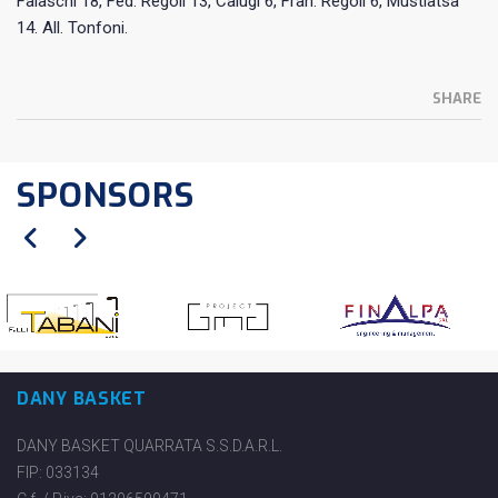
Falaschi 18, Fed. Regoli 13, Calugi 6, Fran. Regoli 6, Mustiatsa
14. All. Tonfoni.
SHARE
SPONSORS
DANY BASKET
DANY BASKET QUARRATA S.S.D.A.R.L.
FIP: 033134