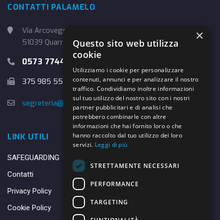
CONTATTI PALAMELO
Via Arcoveggio, 4
×
Questo sito web utilizza
51039 Quarrata (PT)
cookie
0573 774457
Utilizziamo i cookie per personalizzare
contenuti, annunci e per analizzare il nostro
375 985 5526
traffico. Condividiamo inoltre informazioni
sul tuo utilizzo del nostro sito con i nostri
segreteria@danybasket.it
partner pubblicitari e di analisi che
potrebbero combinarle con altre
informazioni che hai fornito loro o che
hanno raccolto dal tuo utilizzo dei loro
LINK UTILI
servizi.
Leggi di più
SAFEGUARDING
STRETTAMENTE NECESSARI
Contatti
PERFORMANCE
Privacy Policy
TARGETING
Cookie Policy