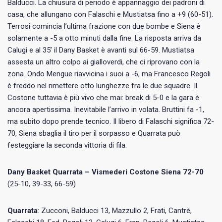
Balducci. La chiusura di periodo è appannaggio dei padroni di
casa, che allungano con Falaschi e Mustiatsa fino a +9 (60-51).
Terrosi comincia l’ultima frazione con due bombe e Siena è
solamente a -5 a otto minuti dalla fine. La risposta arriva da
Calugi e al 35’ il Dany Basket è avanti sul 66-59. Mustiatsa
assesta un altro colpo ai gialloverdi, che ci riprovano con la
zona. Ondo Mengue riavvicina i suoi a -6, ma Francesco Regoli
è freddo nel rimettere otto lunghezze fra le due squadre. Il
Costone tuttavia è più vivo che mai: break di 5-0 e la gara è
ancora apertissima. Inevitabile l’arrivo in volata. Bruttini fa -1,
ma subito dopo prende tecnico. Il libero di Falaschi significa 72-
70, Siena sbaglia il tiro per il sorpasso e Quarrata può
festeggiare la seconda vittoria di fila.
Dany Basket Quarrata – Vismederi Costone Siena 72-70
(25-10, 39-33, 66-59)
Quarrata
: Zucconi, Balducci 13, Mazzullo 2, Frati, Cantrè,