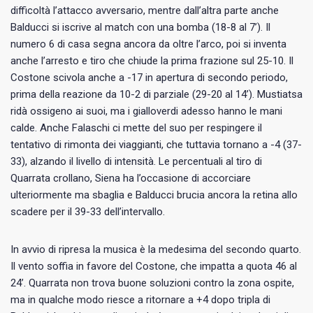
difficoltà l’attacco avversario, mentre dall’altra parte anche
Balducci si iscrive al match con una bomba (18-8 al 7’). Il
numero 6 di casa segna ancora da oltre l’arco, poi si inventa
anche l’arresto e tiro che chiude la prima frazione sul 25-10. Il
Costone scivola anche a -17 in apertura di secondo periodo,
prima della reazione da 10-2 di parziale (29-20 al 14’). Mustiatsa
ridà ossigeno ai suoi, ma i gialloverdi adesso hanno le mani
calde. Anche Falaschi ci mette del suo per respingere il
tentativo di rimonta dei viaggianti, che tuttavia tornano a -4 (37-
33), alzando il livello di intensità. Le percentuali al tiro di
Quarrata crollano, Siena ha l’occasione di accorciare
ulteriormente ma sbaglia e Balducci brucia ancora la retina allo
scadere per il 39-33 dell’intervallo.
In avvio di ripresa la musica è la medesima del secondo quarto.
Il vento soffia in favore del Costone, che impatta a quota 46 al
24’. Quarrata non trova buone soluzioni contro la zona ospite,
ma in qualche modo riesce a ritornare a +4 dopo tripla di