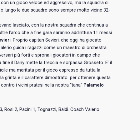
e, con un gioco veloce ed aggressivo, ma la squadra di
oso lungo le due squadre sono sempre molto vicine 32-
evano lasciato, con la nostra squadra che continua a
oltre l’arco che a fine gara saranno addirittura 11 messi
vieri
. Proprio capitan Sevieri, che oggi ha giocato
h Valerio guida i ragazzi come un maestro di orchestra
rsari più forti e sprona i giocatori in campo che
a fine il Dany mette la freccia e sorpassa Grosseto. E’ il
cile ma meritata per il gioco espresso da tutta la
“la grinta e il carattere dimostrato per ottenere questa
 contro i vicini pratesi nella nostra “tana”
Palamelo
i 3, Rosi 2, Pacini 1, Tognazzi, Baldi. Coach Valerio