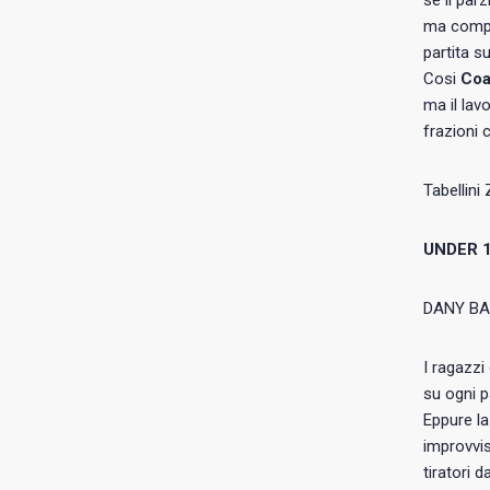
se il par
ma compli
partita s
Cosi
Coa
ma il lav
frazioni 
Tabellini
UNDER 
DANY BA
I ragazzi
su ogni p
Eppure la
improvvis
tiratori 