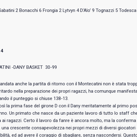
 Sabatini 2 Bonacchi 6 Frongia 2 Lytvyn 4 D’Alo’ 9 Tognazzi 5 Todesc
14
TINI -DANY BASKET 30-99
andata anche la partita di ritorno con il Montecatini non è stata tropp
ritardo nella preparazione dei propri ragazzi, ha comunque manifestat
ndo il punteggio si chiuse 138-13.
osì la prima fase del girone D con il Dany meritatamente al primo pos
no. Un primato che nasce da un paziente lavoro di tutto lo staff ch
 ai ragazzi. Certo il lavoro da fanre è ancora molto, ma la conferma di
a una crescente consapevolezza nei propri mezzi di diversi giocator
ilità, ed ad avere il coraggio di sbagliare, senza nascondersi. Qu