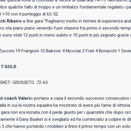
ziale questa volta si conclude a favore di Quarrata 14-15. Nell’ultimo 
ce qualche fallo di troppo e un rimbalzo fondamentale regalato i pad
ul +10 con il punteggio di 62-52.
ch Ribeiro
a fine gara “Paghiamo molto in termini di esperienza a
oro sta piano piano venendo fuori stasera fra primo e secondo tempo 
ci sono stati 12 punti in meno subito e 10 punti in più segnato grazie
 Zucconi 19 Frangioni 10 Babovic 4 Niccolai 2 Frati 4 Bonacchi 1 Sevie
17 GOLD
SKET- GROSSETO 72-65
 di
coach Valeri
o portano a casa il secondo successo consecutivo nel
alla in cui la nostra squadra ha mostrato di avere più fame di vittoria 
 gara non era iniziata con il piede giusto per i quarratini che dopo c
amente il Dany Basket si è svegliato ed ha cominciato a colpire le dif
da 3 che hanno portando i mobilieri a finire il primo tempo con un s