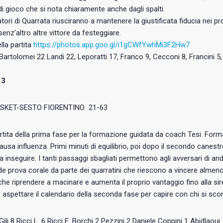
di gioco che si nota chiaramente anche dagli spalti.
atori di Quarrata riusciranno a mantenere la giustificata fiducia nei p
enz’altro altre vittore da festeggiare.
lla partita
https://photos.app.goo.gl/i1gCWfYwhMi3F2Hw7
: Bartolomei 22 Landi 22, Leporatti 17, Franco 9, Cecconi 8, Francini 5
13
SKET-SESTO FIORENTINO 21-63
rtita della prima fase per la formazione guidata da coach Tesi. Forma
ausa influenza. Primi minuti di equilibrio, poi dopo il secondo canest
a inseguire. I tanti passaggi sbagliati permettono agli avversari di anda
e prova corale da parte dei quarratini che riescono a vincere almeno
he riprendere a macinare e aumenta il proprio vantaggio fino alla sir
 aspettare il calendario della seconda fase per capire con chi si sco
:Gili 8 Ricci L. 6 Ricci E. Borchi 2 Pezzini 2 Daniele Coppini 1 Abidlaou