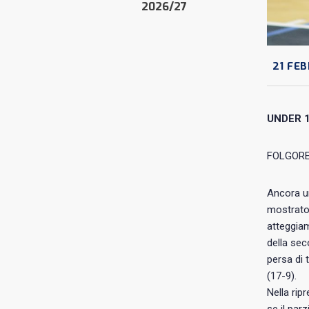
2026/27
21 FEB
UNDER 
FOLGORE
Ancora un
mostrato 
atteggiam
della sec
persa di 
(17-9).
Nella rip