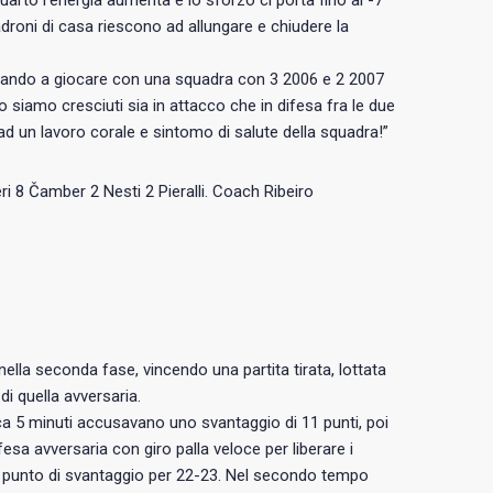
quarto l’energia aumenta e lo sforzo ci porta fino al -7
roni di casa riescono ad allungare e chiudere la
ndando a giocare con una squadra con 3 2006 e 2 2007
siamo cresciuti sia in attacco che in difesa fra le due
 ad un lavoro corale e sintomo di salute della squadra!”
ri 8 Čamber 2 Nesti 2 Pieralli. Coach Ribeiro
la seconda fase, vincendo una partita tirata, lottata
di quella avversaria.
irca 5 minuti accusavano uno svantaggio di 11 punti, poi
esa avversaria con giro palla veloce per liberare i
olo punto di svantaggio per 22-23. Nel secondo tempo