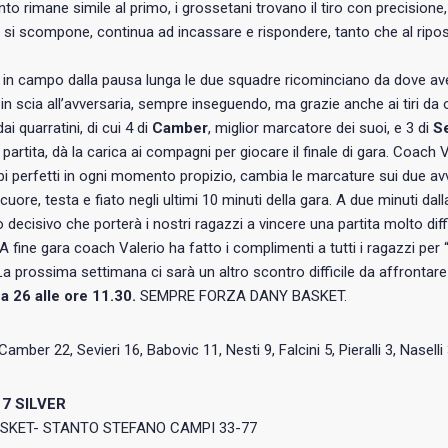
to rimane simile al primo, i grossetani trovano il tiro con precision
 si scompone, continua ad incassare e rispondere, tanto che al rip
o in campo dalla pausa lunga le due squadre ricominciano da dove av
in scia all’avversaria, sempre inseguendo, ma grazie anche ai tiri da 
i quarratini, di cui 4 di
Camber
, miglior marcatore dei suoi, e 3 di
Se
 partita, dà la carica ai compagni per giocare il finale di gara. Coac
 perfetti in ogni momento propizio, cambia le marcature sui due avve
uore, testa e fiato negli ultimi 10 minuti della gara. A due minuti dall
ecisivo che porterà i nostri ragazzi a vincere una partita molto diffi
A fine gara coach Valerio ha fatto i complimenti a tutti i ragazzi per 
” La prossima settimana ci sarà un altro scontro difficile da affrontare
 26 alle ore 11.30.
SEMPRE FORZA DANY BASKET.
 Camber 22, Sevieri 16, Babovic 11, Nesti 9, Falcini 5, Pieralli 3, Nasell
7 SILVER
SKET- STANTO STEFANO CAMPI 33-77