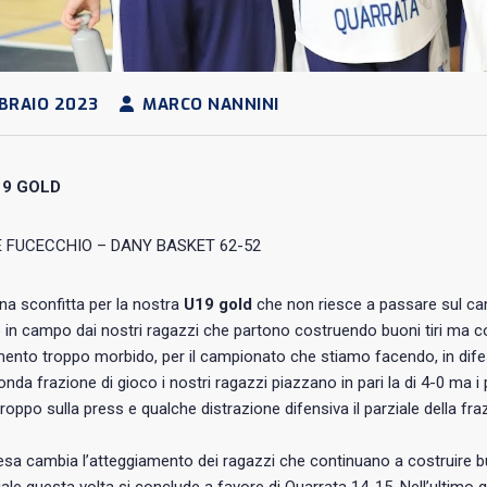
BRAIO 2023
MARCO NANNINI
19 GOLD
 FUCECCHIO – DANY BASKET 62-52
a sconfitta per la nostra
U19 gold
che non riesce a passare sul ca
in campo dai nostri ragazzi che partono costruendo buoni tiri ma c
ento troppo morbido, per il campionato che stiamo facendo, in difesa; 
onda frazione di gioco i nostri ragazzi piazzano in pari la di 4-0 ma 
troppo sulla press e qualche distrazione difensiva il parziale della fra
resa cambia l’atteggiamento dei ragazzi che continuano a costruire b