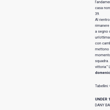
l’andamen
casa non
39.
Al rientr
rimanere 
a segno da
un’ottima
con cambi
mettono c
momento d
squadra. 
vittoria.
domenica
Tabellini:
UNDER 1
DANY BA