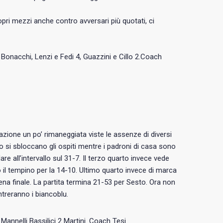
ropri mezzi anche contro avversari più quotati, ci
, Bonacchi, Lenzi e Fedi 4, Guazzini e Cillo 2.Coach
zione un po’ rimaneggiata viste le assenze di diversi
ro si sbloccano gli ospiti mentre i padroni di casa sono
re all’intervallo sul 31-7. Il terzo quarto invece vede
 il tempino per la 14-10. Ultimo quarto invece di marca
ena finale. La partita termina 21-53 per Sesto. Ora non
ntreranno i biancoblu.
i Mannelli Bassilici 2 Martini. Coach Tesi