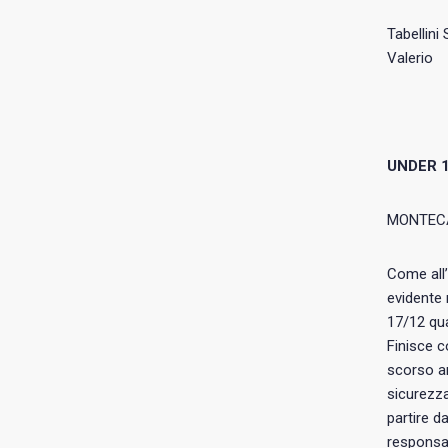
Tabellini
Valerio
UNDER 
MONTECA
Come all’
evidente 
17/12 qua
Finisce c
scorso an
sicurezza
partire d
responsab