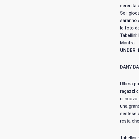
serenità 
Se i gioc
saranno s
le foto de
Tabellini
Manfra
UNDER 
DANY BA
Ultima pa
ragazzi c
di nuovo 
una grand
sestese c
resta che
Tabellini 