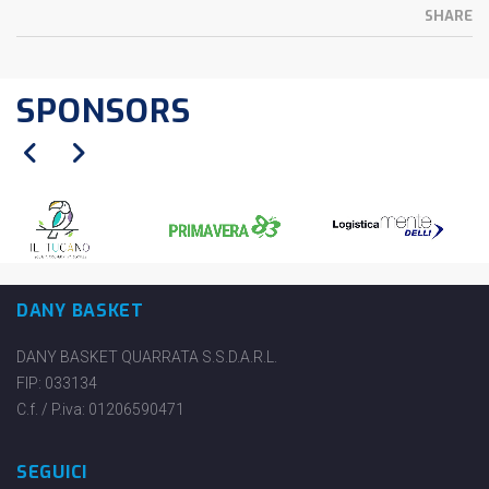
SHARE
SPONSORS
DANY BASKET
DANY BASKET QUARRATA S.S.D.A.R.L.
FIP: 033134
C.f. / P.iva: 01206590471
SEGUICI