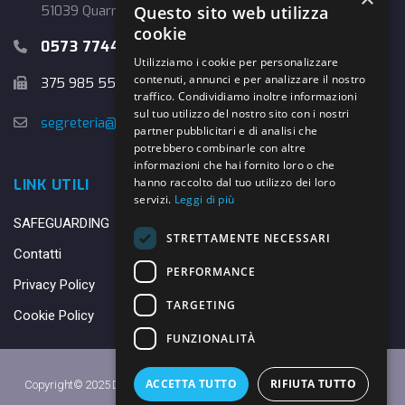
Questo sito web utilizza
51039 Quarrata (PT)
cookie
0573 774457
Utilizziamo i cookie per personalizzare
contenuti, annunci e per analizzare il nostro
375 985 5526
traffico. Condividiamo inoltre informazioni
sul tuo utilizzo del nostro sito con i nostri
segreteria@danybasket.it
partner pubblicitari e di analisi che
potrebbero combinarle con altre
informazioni che hai fornito loro o che
hanno raccolto dal tuo utilizzo dei loro
LINK UTILI
servizi.
Leggi di più
SAFEGUARDING
STRETTAMENTE NECESSARI
Contatti
PERFORMANCE
Privacy Policy
TARGETING
Cookie Policy
FUNZIONALITÀ
ACCETTA TUTTO
RIFIUTA TUTTO
Copyright© 2025 DANY BASKET QUARRATA S.S.D.A.R.L. -
Privacy Policy
-