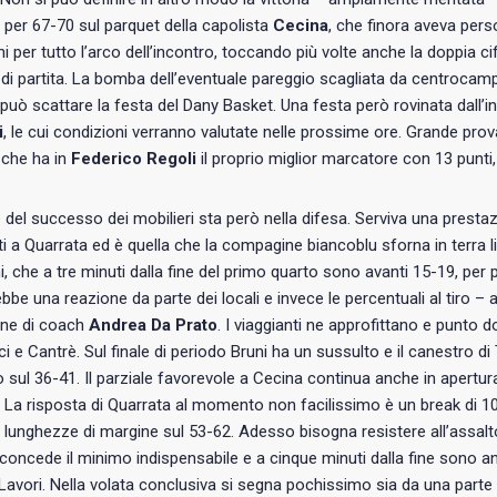
per 67-70 sul parquet della capolista
Cecina
, che finora aveva pers
i per tutto l’arco dell’incontro, toccando più volte anche la doppia cifr
i partita. La bomba dell’eventuale pareggio scagliata da centrocam
può scattare la festa del Dany Basket. Una festa però rovinata dall’
i
, le cui condizioni verranno valutate nelle prossime ore. Grande pro
, che ha in
Federico Regoli
il proprio miglior marcatore con 13 punti
 del successo dei mobilieri sta però nella difesa. Serviva una presta
ti a Quarrata ed è quella che la compagine biancoblu sforna in terra l
 che a tre minuti dalla fine del primo quarto sono avanti 15-19, per p
bbe una reazione da parte dei locali e invece le percentuali al tiro 
ne di coach
Andrea Da Prato
. I viaggianti ne approfittano e punto
ci e Cantrè. Sul finale di periodo Bruni ha un sussulto e il canestro d
llo sul 36-41. Il parziale favorevole a Cecina continua anche in apertura 
 La risposta di Quarrata al momento non facilissimo è un break di 10
lunghezze di margine sul 53-62. Adesso bisogna resistere all’assalto d
 concede il minimo indispensabile e a cinque minuti dalla fine sono a
 Lavori. Nella volata conclusiva si segna pochissimo sia da una parte