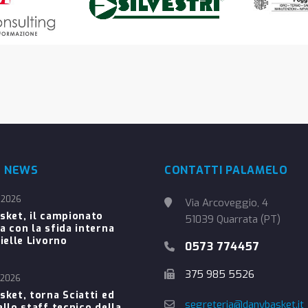
E NEWS
CONTATTI PALAMELO
 2026
Via Arcoveggio, 4
sket, il campionato
51039 Quarrata (PT)
a con la sfida interna
ielle Livorno
0573 774457
375 985 5526
 2026
sket, torna Sciatti ed
segreteria@danybasket.it
ello staff tecnico della