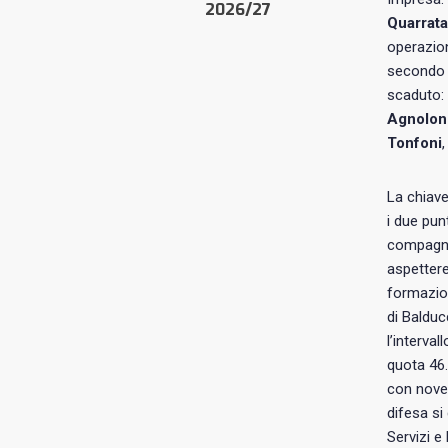
2026/27
Quarrata
operazion
secondo d
scaduto: 
Agnolon
Tonfoni
La chiave
i due pun
compagni,
aspettere
formazio
di Balduc
l’interva
quota 46.
con nove 
difesa si
Servizi e