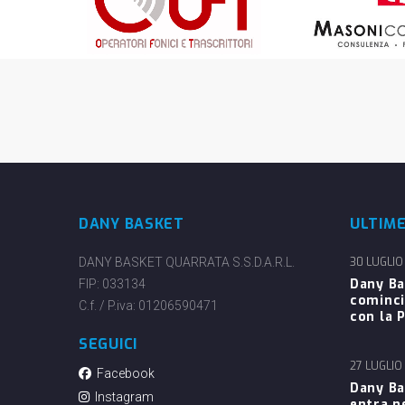
DANY BASKET
ULTIM
DANY BASKET QUARRATA S.S.D.A.R.L.
30 LUGLIO
Dany Ba
FIP: 033134
cominci
C.f. / P.iva: 01206590471
con la P
SEGUICI
27 LUGLIO
Facebook
Dany Ba
Instagram
entra n