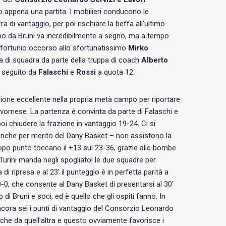
o appena una partita. I mobilieri conducono le
a di vantaggio, per poi rischiare la beffa all’ultimo
po da Bruni va incredibilmente a segno, ma a tempo
infortunio occorso allo sfortunatissimo
Mirko
va di squadra da parte della truppa di coach
Alberto
, seguito da
Falaschi
e
Rossi
a quota 12.
zione eccellente nella propria metà campo per riportare
ivornese. La partenza è convinta da parte di Falaschi e
oi chiudere la frazione in vantaggio 19-24. Ci si
– anche per merito del Dany Basket – non assistono la
 dopo punto toccano il +13 sul 23-36, grazie alle bombe
i Turini manda negli spogliatoi le due squadre per
di ripresa e al 23′ il punteggio è in perfetta parità a
-0, che consente al Dany Basket di presentarsi al 30′
i Bruni e soci, ed è quello che gli ospiti fanno. In
ncora sei i punti di vantaggio del Consorzio Leonardo
 che da quell’altra e questo ovviamente favorisce i