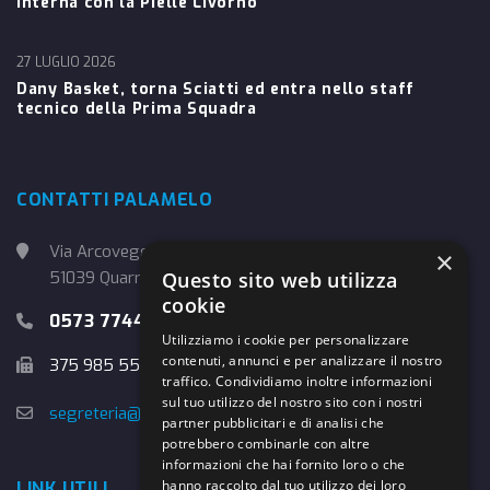
interna con la Pielle Livorno
27 LUGLIO 2026
Dany Basket, torna Sciatti ed entra nello staff
tecnico della Prima Squadra
CONTATTI PALAMELO
Via Arcoveggio, 4
×
51039 Quarrata (PT)
Questo sito web utilizza
cookie
0573 774457
Utilizziamo i cookie per personalizzare
contenuti, annunci e per analizzare il nostro
375 985 5526
traffico. Condividiamo inoltre informazioni
sul tuo utilizzo del nostro sito con i nostri
segreteria@danybasket.it
partner pubblicitari e di analisi che
potrebbero combinarle con altre
informazioni che hai fornito loro o che
hanno raccolto dal tuo utilizzo dei loro
LINK UTILI