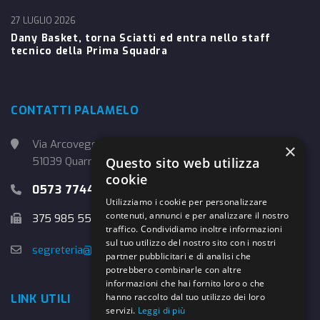
27 LUGLIO 2026
Dany Basket, torna Sciatti ed entra nello staff
tecnico della Prima Squadra
CONTATTI PALAMELO
Via Arcoveggio, 4
×
51039 Quarrata (PT)
Questo sito web utilizza
cookie
0573 774457
Utilizziamo i cookie per personalizzare
contenuti, annunci e per analizzare il nostro
375 985 5526
traffico. Condividiamo inoltre informazioni
sul tuo utilizzo del nostro sito con i nostri
segreteria@danybasket.it
partner pubblicitari e di analisi che
potrebbero combinarle con altre
informazioni che hai fornito loro o che
hanno raccolto dal tuo utilizzo dei loro
LINK UTILI
servizi.
Leggi di più