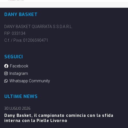
DANY BASKET
DANY BASKET QUARRATA S.S.D.A.R.L.
FIP: 033134
C.f. / P.iva: 01206590471
SEGUICI
Facebook
Instagram
Whatsapp Community
ULTIME NEWS
30 LUGLIO 2026
Dany Basket, il campionato comincia con la sfida
interna con la Pielle Livorno