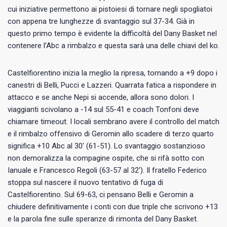
cui iniziative permettono ai pistoiesi di tornare negli spogliatoi
con appena tre lunghezze di svantaggio sul 37-34. Già in
questo primo tempo è evidente la difficoltà del Dany Basket nel
contenere l’Abc a rimbalzo e questa sarà una delle chiavi del ko.
Castelfiorentino inizia la meglio la ripresa, tornando a +9 dopo i
canestri di Belli, Pucci e Lazzeri. Quarrata fatica a rispondere in
attacco e se anche Nepi si accende, allora sono dolori. I
viaggianti scivolano a -14 sul 55-41 e coach Tonfoni deve
chiamare timeout. I locali sembrano avere il controllo del match
e il rimbalzo offensivo di Geromin allo scadere di terzo quarto
significa +10 Abc al 30′ (61-51). Lo svantaggio sostanzioso
non demoralizza la compagine ospite, che si rifà sotto con
Ianuale e Francesco Regoli (63-57 al 32′). Il fratello Federico
stoppa sul nascere il nuovo tentativo di fuga di
Castelfiorentino. Sul 69-63, ci pensano Belli e Geromin a
chiudere definitivamente i conti con due triple che scrivono +13
e la parola fine sulle speranze di rimonta del Dany Basket.