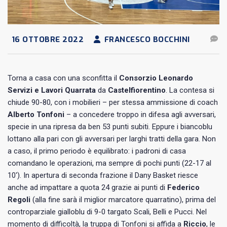
16 OTTOBRE 2022
FRANCESCO BOCCHINI
Torna a casa con una sconfitta il
Consorzio Leonardo
Servizi e Lavori Quarrata
da
Castelfiorentino
. La contesa si
chiude 90-80, con i mobilieri – per stessa ammissione di coach
Alberto Tonfoni
– a concedere troppo in difesa agli avversari,
specie in una ripresa da ben 53 punti subiti. Eppure i biancoblu
lottano alla pari con gli avversari per larghi tratti della gara. Non
a caso, il primo periodo è equilibrato: i padroni di casa
comandano le operazioni, ma sempre di pochi punti (22-17 al
10′). In apertura di seconda frazione il Dany Basket riesce
anche ad impattare a quota 24 grazie ai punti di
Federico
Regoli
(alla fine sarà il miglior marcatore quarratino), prima del
controparziale gialloblu di 9-0 targato Scali, Belli e Pucci. Nel
momento di difficoltà, la truppa di Tonfoni si affida a
Riccio
, le