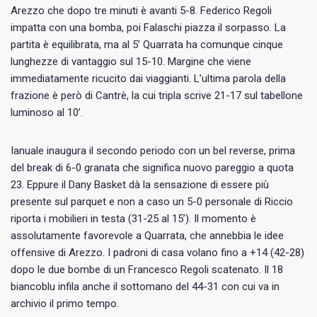
Arezzo che dopo tre minuti è avanti 5-8. Federico Regoli
impatta con una bomba, poi Falaschi piazza il sorpasso. La
partita è equilibrata, ma al 5’ Quarrata ha comunque cinque
lunghezze di vantaggio sul 15-10. Margine che viene
immediatamente ricucito dai viaggianti. L’ultima parola della
frazione è però di Cantrè, la cui tripla scrive 21-17 sul tabellone
luminoso al 10’.
Ianuale inaugura il secondo periodo con un bel reverse, prima
del break di 6-0 granata che significa nuovo pareggio a quota
23. Eppure il Dany Basket dà la sensazione di essere più
presente sul parquet e non a caso un 5-0 personale di Riccio
riporta i mobilieri in testa (31-25 al 15’). Il momento è
assolutamente favorevole a Quarrata, che annebbia le idee
offensive di Arezzo. I padroni di casa volano fino a +14 (42-28)
dopo le due bombe di un Francesco Regoli scatenato. Il 18
biancoblu infila anche il sottomano del 44-31 con cui va in
archivio il primo tempo.