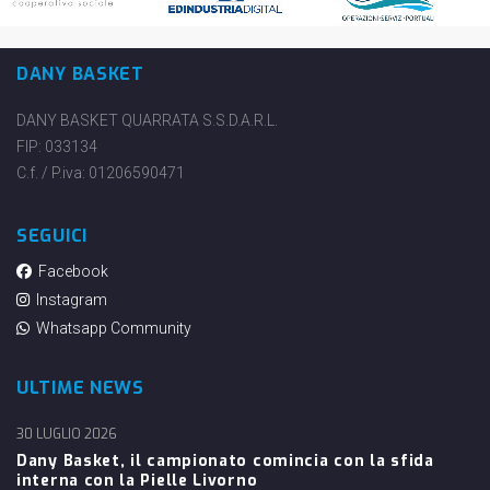
DANY BASKET
DANY BASKET QUARRATA S.S.D.A.R.L.
FIP: 033134
C.f. / P.iva: 01206590471
SEGUICI
Facebook
Instagram
Whatsapp Community
ULTIME NEWS
30 LUGLIO 2026
Dany Basket, il campionato comincia con la sfida
interna con la Pielle Livorno