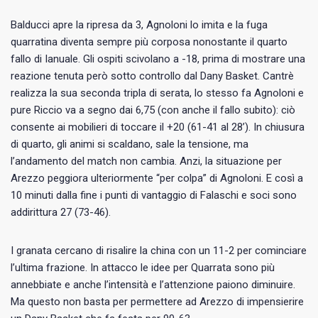
Balducci apre la ripresa da 3, Agnoloni lo imita e la fuga
quarratina diventa sempre più corposa nonostante il quarto
fallo di Ianuale. Gli ospiti scivolano a -18, prima di mostrare una
reazione tenuta però sotto controllo dal Dany Basket. Cantrè
realizza la sua seconda tripla di serata, lo stesso fa Agnoloni e
pure Riccio va a segno dai 6,75 (con anche il fallo subito): ciò
consente ai mobilieri di toccare il +20 (61-41 al 28’). In chiusura
di quarto, gli animi si scaldano, sale la tensione, ma
l’andamento del match non cambia. Anzi, la situazione per
Arezzo peggiora ulteriormente “per colpa” di Agnoloni. E così a
10 minuti dalla fine i punti di vantaggio di Falaschi e soci sono
addirittura 27 (73-46).
I granata cercano di risalire la china con un 11-2 per cominciare
l’ultima frazione. In attacco le idee per Quarrata sono più
annebbiate e anche l’intensità e l’attenzione paiono diminuire.
Ma questo non basta per permettere ad Arezzo di impensierire