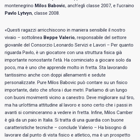
montenegrino
Milos Babovic
, anch’egli classe 2007, e l’ucraino
Pavlo Lytvyn
, classe 2008.
«Questi ragazzi arricchiscono in maniera sensibile il nostro
vivaio – sottolinea
Beppe Valerio
, responsabile del settore
giovanile del Consorzio Leonardo Servizi e Lavori – Per quanto
riguarda Pavlo, è un giocatore con una struttura fisica già
importante nonostante l’età. Ha cominciato a giocare solo da
poco, ma è uno che apprende molto in fretta. Sta lavorando
tantissimo anche con doppi allenamenti e sedute
personalizzate. Pure Milos Babovic può contare su un fisico
importante, dato che sfiora i due metri. Parliamo di un lungo
con buoni movimenti vicino a canestro. Deve migliorare sul tiro,
ma ha un’ottima attitudine al lavoro e sono certo che i passi in
avanti si cominceranno a vedere in fretta. Infine, Milos Camber
è già da un paio in Italia. Si tratta di una guardia con buone
caratteristiche tecniche – conclude Valerio – Ha bisogno di
lavorare dal punto di vista fisico e atletico, ma è un prospetto