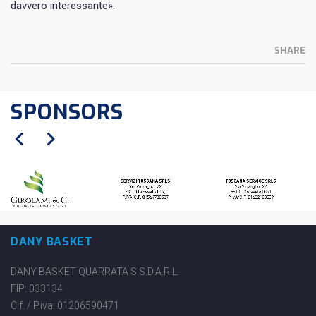
davvero interessante».
SHARE
SPONSORS
DANY BASKET
DANY BASKET QUARRATA S.S.D.A.R.L.
FIP: 033134
C.f. / P.iva: 01206590471