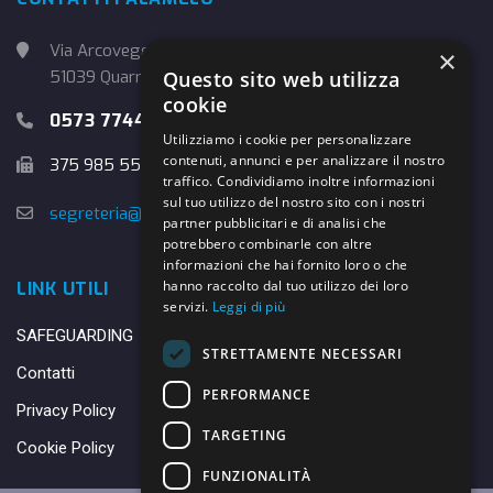
Via Arcoveggio, 4
×
51039 Quarrata (PT)
Questo sito web utilizza
cookie
0573 774457
Utilizziamo i cookie per personalizzare
contenuti, annunci e per analizzare il nostro
375 985 5526
traffico. Condividiamo inoltre informazioni
sul tuo utilizzo del nostro sito con i nostri
segreteria@danybasket.it
partner pubblicitari e di analisi che
potrebbero combinarle con altre
informazioni che hai fornito loro o che
hanno raccolto dal tuo utilizzo dei loro
LINK UTILI
servizi.
Leggi di più
SAFEGUARDING
STRETTAMENTE NECESSARI
Contatti
PERFORMANCE
Privacy Policy
TARGETING
Cookie Policy
FUNZIONALITÀ