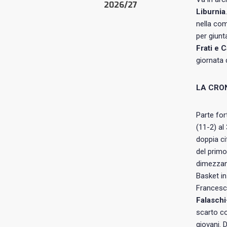
2026/27
Liburnia
nella com
per giunt
Frati e 
giornata 
LA CRO
Parte fo
(11-2) al 
doppia ci
del primo
dimezzano
Basket in
Francesco
Falaschi
scarto co
giovani. 