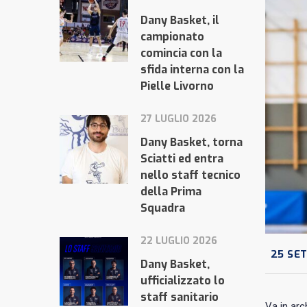
Dany Basket, il
campionato
comincia con la
sfida interna con la
Pielle Livorno
27 LUGLIO 2026
Dany Basket, torna
Sciatti ed entra
nello staff tecnico
della Prima
Squadra
22 LUGLIO 2026
25 SE
Dany Basket,
ufficializzato lo
staff sanitario
Va in arc