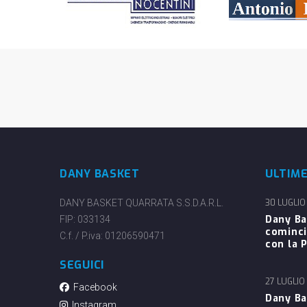
DANY BASKET
ULTIM
DANY BASKET QUARRATA S.S.D.A.R.L.
30 LUGLIO
Dany Ba
FIP: 033134
cominci
C.f. / P.iva: 01206590471
con la P
SEGUICI
27 LUGLIO
Facebook
Dany Ba
Instagram