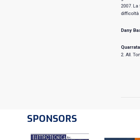
2007. La 
difficolt
Dany Bas
Quarrata
2. All. To
SPONSORS