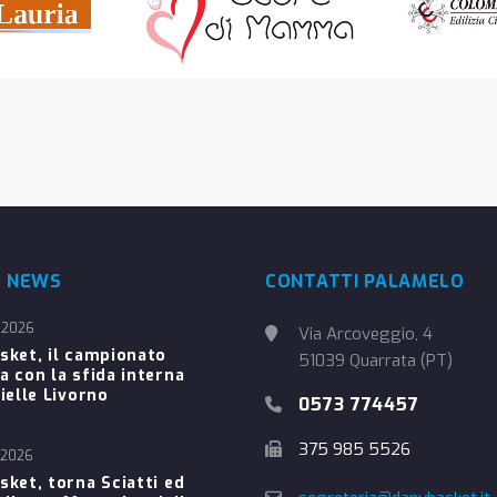
E NEWS
CONTATTI PALAMELO
 2026
Via Arcoveggio, 4
sket, il campionato
51039 Quarrata (PT)
a con la sfida interna
ielle Livorno
0573 774457
375 985 5526
 2026
sket, torna Sciatti ed