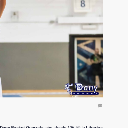
Dany Basket Quarrata
, che stende 106-59 la
Libertas