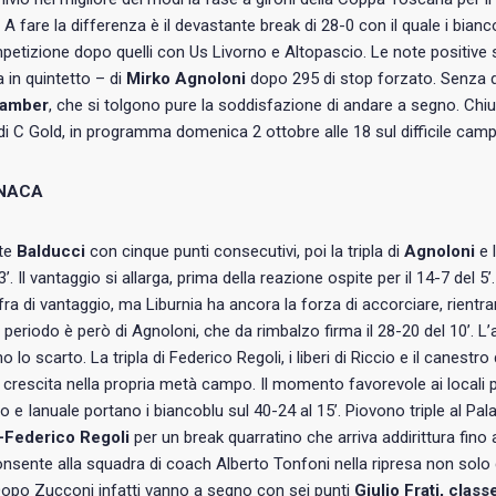
. A fare la differenza è il devastante break di 28-0 con il quale i bianco
petizione dopo quelli con Us Livorno e Altopascio. Le note positive s
a in quintetto – di
Mirko Agnoloni
dopo 295 di stop forzato. Senza d
Camber
, che si tolgono pure la soddisfazione di andare a segno. Chi
di C Gold, in programma domenica 2 ottobre alle 18 sul difficile camp
NACA
rte
Balducci
con cinque punti consecutivi, poi la tripla di
Agnoloni
e 
3’. Il vantaggio si allarga, prima della reazione ospite per il 14-7 del 
fra di vantaggio, ma Liburnia ha ancora la forza di accorciare, rientran
 periodo è però di Agnoloni, che da rimbalzo firma il 28-20 del 10’. L’
 lo scarto. La tripla di Federico Regoli, i liberi di Riccio e il canest
 crescita nella propria metà campo. Il momento favorevole ai locali 
 e Ianuale portano i biancoblu sul 40-24 al 15’. Piovono triple al P
-Federico Regoli
per un break quarratino che arriva addirittura fino a 
nsente alla squadra di coach Alberto Tonfoni nella ripresa non solo d
Dopo Zucconi infatti vanno a segno con sei punti
Giulio Frati, clas