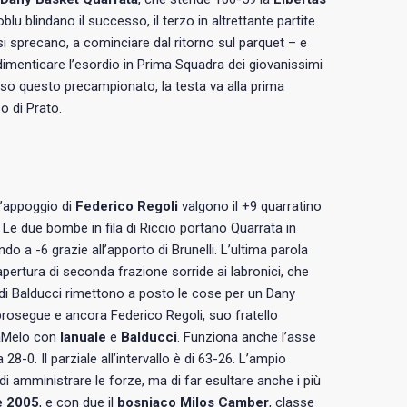
blu blindano il successo, il terzo in altrettante partite
i sprecano, a cominciare dal ritorno sul parquet – e
imenticare l’esordio in Prima Squadra dei giovanissimi
uso questo precampionato, la testa va alla prima
o di Prato.
l’appoggio di
Federico Regoli
valgono il +9 quarratino
5’. Le due bombe in fila di Riccio portano Quarrata in
do a -6 grazie all’apporto di Brunelli. L’ultima parola
apertura di seconda frazione sorride ai labronici, che
ro di Balducci rimettono a posto le cose per un Dany
prosegue e ancora Federico Regoli, suo fratello
alaMelo con
Ianuale
e
Balducci
. Funziona anche l’asse
28-0. Il parziale all’intervallo è di 63-26.
L’ampio
i amministrare le forze, ma di far esultare anche i più
se 2005
, e con due il
bosniaco Milos Camber
, classe