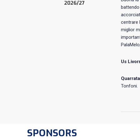
2026/27
battendo 
accorciat
centrare l
miglior m
importan
PalaMelo,
Us Livor
Quarrata
Tonfoni.
SPONSORS