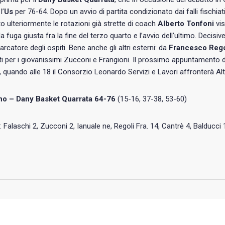
l’
Us
per 76-64. Dopo un avvio di partita condizionato dai falli fischia
o ulteriormente le rotazioni già strette di coach
Alberto Tonfoni
vis
a fuga giusta fra la fine del terzo quarto e l’avvio dell’ultimo. Decisive 
arcatore degli ospiti. Bene anche gli altri esterni: da
Francesco Rego
ti per i giovanissimi Zucconi e Frangioni. Il prossimo appuntament
 quando alle 18 il Consorzio Leonardo Servizi e Lavori affronterà Al
no – Dany Basket Quarrata 64-76
(15-16, 37-38, 53-60)
: Falaschi 2, Zucconi 2, Ianuale ne, Regoli Fra. 14, Cantrè 4, Balducci 1