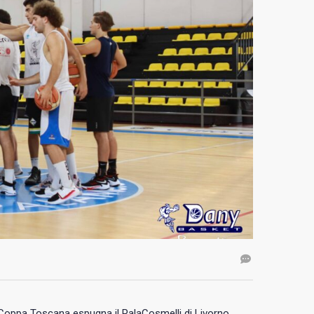
 Coppa Toscana espugna il PalaCosmelli di Livorno,