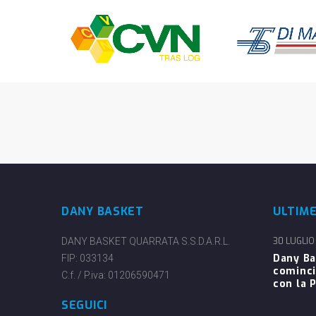
DANY BASKET
ULTIM
DANY BASKET QUARRATA S.S.D.A.R.L.
30 LUGLIO
Dany Ba
FIP: 033134
cominci
C.f. / P.iva: 01206590471
con la P
SEGUICI