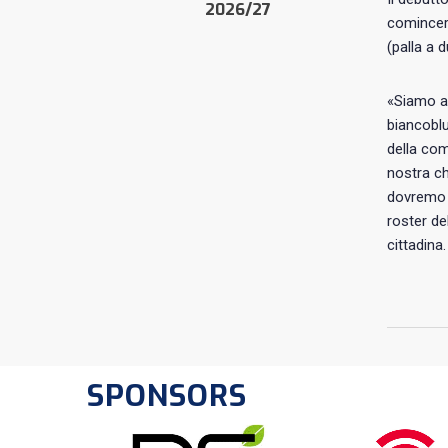
2026/27
comincerà
(palla a 
«Siamo an
biancobl
della com
nostra ch
dovremo g
roster de
cittadina.
SPONSORS