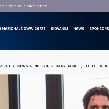
Dany Basket, il campionato comincia con la sfida interna con la Pielle Livorno
B NAZIONALE OWW 26/27
GIOVANILI
NEWS
SPONSORS
ASKET
>
NEWS
>
NOTIZIE
>
DANY BASKET, ECCO IL DEB