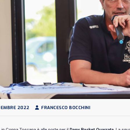
TEMBRE 2022
FRANCESCO BOCCHINI
o in Coppa Toscana è alle porte per il
Dany Basket Quarrata
. La squ