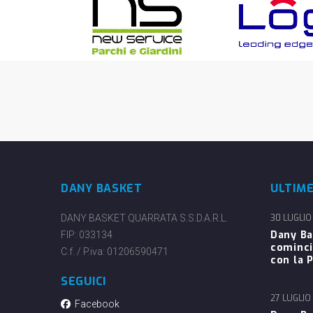
DANY BASKET
ULTIM
DANY BASKET QUARRATA S.S.D.A.R.L.
30 LUGLIO
Dany Ba
FIP: 033134
cominci
C.f. / P.iva: 01206590471
con la P
SEGUICI
27 LUGLIO
Facebook