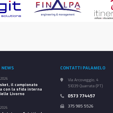
E NEWS
CONTATTI PALAMELO
 2026
Via Arcoveggio, 4
sket, il campionato
51039 Quarrata (PT)
a con la sfida interna
ielle Livorno
0573 774457
375 985 5526
 2026