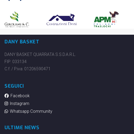
DANY BASKET
DANY BASKET QUARRATA S.S.D.A.R.L.
FIP: 033134
C.f. / P.iva: 01206590471
SEGUICI
Facebook
Instagram
Whatsapp Community
ULTIME NEWS