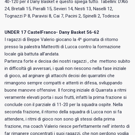
40-120 per il Dany Basket e questo spiega tutto. Tabellini: D’Alò
24, Bretalli 15, Pieralli 15, Sevieri 14, Nesti 13, Naselli 12,
Tognazzi P 8, Paravisi 8, Cai 7, Pacini 2, Spinelli 2, Todesca
UNDER 17 CastelFranco- Dany Basket 56-62
I ragazzi di Beppe Valerio giocano la 4^ giornata di ritorno
presso la palestra Matteotti di Lucca contro la formazione
locale già battuta all’andata.
Partenza forte e decisa dei nostri ragazzi , che mettono subito
in difficoltà gli avversari, i quali non riescono nella fase iniziale
di gioco, ad arginare gli attacchi decisi dei quarratini che
rimangono sempre compatti e attenti in difesa, sviluppando
buone manovre offensive. Il forcing iniziale di Quarrata a ritmi
veramente elevati porta i suoi frutti, infatti la prima frazione si
conclude con il parziale di 11-20 per la squadra ospite. ‌Nella
seconda frazione, il ritorno della squadra di Lucca non si fa
attendere, i ritmi di gioco non sono gli stessi della prima
frazione, ma coach Valerio riesce perfettamente nell’ intento di
far rimanere concentrati i suoi ragazzi, che non perdono voglia