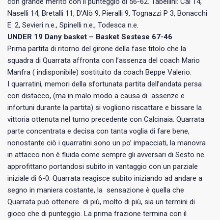
con grande merito con il punteggio di 56-62. Tabellini: Cai 14,
Naselli 14, Bretalli 11, D’Alò 9, Pieralli 9, Tognazzi P 3, Bonacchi
E. 2, Sevieri n.e., Spinelli n.e., Todesca n.e.
UNDER 19 Dany basket – Basket Sestese 67-46
Prima partita di ritorno del girone della fase titolo che la
squadra di Quarrata affronta con l’assenza del coach Mario
Manfra ( indisponibile) sostituito da coach Beppe Valerio.
I quarratini, memori della sfortunata partita dell’andata persa
con distacco, (ma in malo modo a causa di assenze e
infortuni durante la partita) si vogliono riscattare e bissare la
vittoria ottenuta nel turno precedente con Calcinaia. Quarrata
parte concentrata e decisa con tanta voglia di fare bene,
nonostante ciò i quarratini sono un po’ impacciati, la manovra
in attacco non è fluida come sempre gli avversari di Sesto ne
approfittano portandosi subito in vantaggio con un parziale
iniziale di 6-0. Quarrata reagisce subito iniziando ad andare a
segno in maniera costante, la sensazione è quella che
Quarrata può ottenere di più, molto di più, sia un termini di
gioco che di punteggio. La prima frazione termina con il