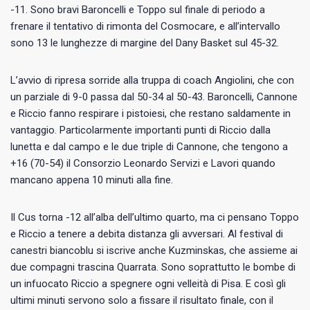
-11. Sono bravi Baroncelli e Toppo sul finale di periodo a
frenare il tentativo di rimonta del Cosmocare, e all’intervallo
sono 13 le lunghezze di margine del Dany Basket sul 45-32.
L’avvio di ripresa sorride alla truppa di coach Angiolini, che con
un parziale di 9-0 passa dal 50-34 al 50-43. Baroncelli, Cannone
e Riccio fanno respirare i pistoiesi, che restano saldamente in
vantaggio. Particolarmente importanti punti di Riccio dalla
lunetta e dal campo e le due triple di Cannone, che tengono a
+16 (70-54) il Consorzio Leonardo Servizi e Lavori quando
mancano appena 10 minuti alla fine.
Il Cus torna -12 all’alba dell’ultimo quarto, ma ci pensano Toppo
e Riccio a tenere a debita distanza gli avversari.
Al festival di
canestri biancoblu si iscrive anche Kuzminskas, che assieme ai
due compagni trascina Quarrata. Sono soprattutto le bombe di
un infuocato Riccio a spegnere ogni velleità di Pisa. E così gli
ultimi minuti servono solo a fissare il risultato finale, con il