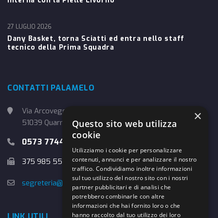
interna con la Pielle Livorno
27 LUGLIO 2026
Dany Basket, torna Sciatti ed entra nello staff
tecnico della Prima Squadra
CONTATTI PALAMELO
Via Arcoveggio, 4
×
51039 Quarrata (PT)
Questo sito web utilizza
cookie
0573 774457
Utilizziamo i cookie per personalizzare
contenuti, annunci e per analizzare il nostro
375 985 5526
traffico. Condividiamo inoltre informazioni
sul tuo utilizzo del nostro sito con i nostri
segreteria@danybasket.it
partner pubblicitari e di analisi che
potrebbero combinarle con altre
informazioni che hai fornito loro o che
hanno raccolto dal tuo utilizzo dei loro
LINK UTILI