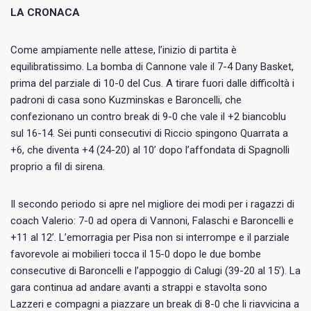
LA CRONACA
Come ampiamente nelle attese, l’inizio di partita è
equilibratissimo. La bomba di Cannone vale il 7-4 Dany Basket,
prima del parziale di 10-0 del Cus. A tirare fuori dalle difficoltà i
padroni di casa sono Kuzminskas e Baroncelli, che
confezionano un contro break di 9-0 che vale il +2 biancoblu
sul 16-14. Sei punti consecutivi di Riccio spingono Quarrata a
+6, che diventa +4 (24-20) al 10’ dopo l’affondata di Spagnolli
proprio a fil di sirena.
Il secondo periodo si apre nel migliore dei modi per i ragazzi di
coach Valerio: 7-0 ad opera di Vannoni, Falaschi e Baroncelli e
+11 al 12’. L’emorragia per Pisa non si interrompe e il parziale
favorevole ai mobilieri tocca il 15-0 dopo le due bombe
consecutive di Baroncelli e l’appoggio di Calugi (39-20 al 15’). La
gara continua ad andare avanti a strappi e stavolta sono
Lazzeri e compagni a piazzare un break di 8-0 che li riavvicina a