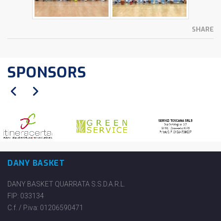
SHARE
SPONSORS
DANY BASKET
DANY BASKET QUARRATA S.S.D.A.R.L.
FIP: 033134
C.f. / P.iva: 01206590471