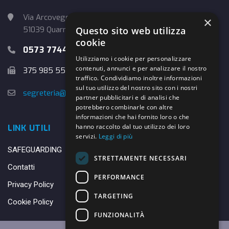
Via Arcoveggio, 4
×
51039 Quarrata (PT)
Questo sito web utilizza
cookie
0573 774457
Utilizziamo i cookie per personalizzare
contenuti, annunci e per analizzare il nostro
375 985 5526
traffico. Condividiamo inoltre informazioni
sul tuo utilizzo del nostro sito con i nostri
segreteria@danybasket.it
partner pubblicitari e di analisi che
potrebbero combinarle con altre
informazioni che hai fornito loro o che
hanno raccolto dal tuo utilizzo dei loro
LINK UTILI
servizi.
Leggi di più
SAFEGUARDING
STRETTAMENTE NECESSARI
Contatti
PERFORMANCE
Privacy Policy
TARGETING
Cookie Policy
FUNZIONALITÀ