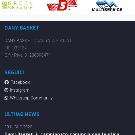
DANY BASKET
DANY BASKET QUARRATA S.S.D.A.R.L.
FIP: 033134
C.f. / P.iva: 01206590471
SEGUICI
Facebook
Instagram
Whatsapp Community
ULTIME NEWS
30 LUGLIO 2026
Dany Basket, il campionato comincia con la sfida