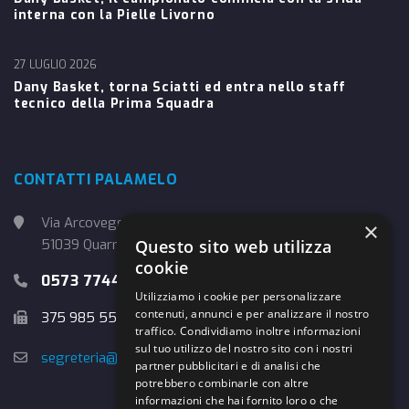
interna con la Pielle Livorno
27 LUGLIO 2026
Dany Basket, torna Sciatti ed entra nello staff
tecnico della Prima Squadra
CONTATTI PALAMELO
Via Arcoveggio, 4
×
51039 Quarrata (PT)
Questo sito web utilizza
cookie
0573 774457
Utilizziamo i cookie per personalizzare
contenuti, annunci e per analizzare il nostro
375 985 5526
traffico. Condividiamo inoltre informazioni
sul tuo utilizzo del nostro sito con i nostri
segreteria@danybasket.it
partner pubblicitari e di analisi che
potrebbero combinarle con altre
informazioni che hai fornito loro o che