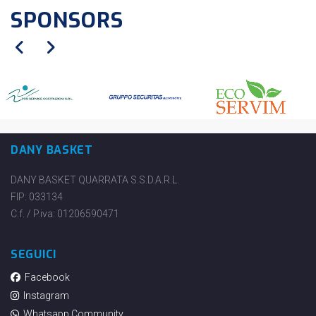
SPONSORS
DANY BASKET
DANY BASKET QUARRATA S.S.D.A.R.L.
FIP: 033134
C.f. / P.iva: 01206590471
SEGUICI
Facebook
Instagram
Whatsapp Community