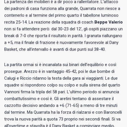
La partenza dei mobilieri è a dir poco a rallentatore. L’attacco
dei padroni di casa funziona alla grande, Quarrata non riesce a
contenerlo e al termine del primo quarto il tabellone luminoso
recita 25-14. La reazione della squadra di coach
Beppe Valerio
non si fa attendere però: dal 30-23 del 12′, gli ospiti piazzano un
break di 7-0 che riporta il risultato in parità. I granata riallungano
a +5, ma il finale di frazione è nuovamente favorevole al Dany
Basket, che all’intervallo è avanti di due punti sul 38-40.
La partita ormai si è incanalata sui binari dell’equilibrio e così
prosegue. Arezzo è in vantaggio 45-42, poi le due bombe di
Calugi e Riccio ridanno la testa della gara ai viaggianti. Le due
squadre si rispondono colpo su colpo e sulla sirena del quarto
Vannoni firma la tripla del 58 pari. L’ultimo periodo si annuncia
combattutissimo e così è. Gli aretini tentano di assestare il
cazzotto decisivo andando a +6 (71-65) a meno di tre minuti
dal termine. Ma Quarrata ha la forza di rialzarsi e con Baroncelli
trova la nuova parità a quota 73 proprio nei secondi finali. Si va
all’overtime e stavolta è il Dany Basket a cominciare meglio,