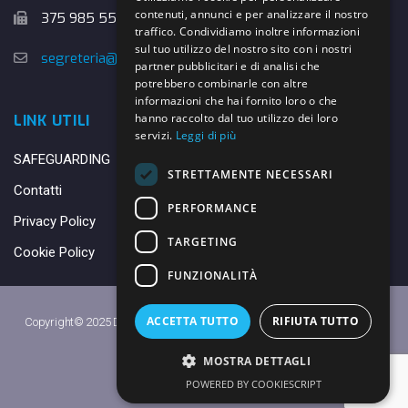
contenuti, annunci e per analizzare il nostro
375 985 5526
traffico. Condividiamo inoltre informazioni
sul tuo utilizzo del nostro sito con i nostri
segreteria@danybasket.it
partner pubblicitari e di analisi che
potrebbero combinarle con altre
informazioni che hai fornito loro o che
hanno raccolto dal tuo utilizzo dei loro
LINK UTILI
servizi.
Leggi di più
SAFEGUARDING
STRETTAMENTE NECESSARI
Contatti
PERFORMANCE
Privacy Policy
TARGETING
Cookie Policy
FUNZIONALITÀ
ACCETTA TUTTO
RIFIUTA TUTTO
Copyright© 2025 DANY BASKET QUARRATA S.S.D.A.R.L. -
Privacy Policy
-
Cookie Policy
MOSTRA DETTAGLI
Made with ♥ by
Daniele
POWERED BY COOKIESCRIPT