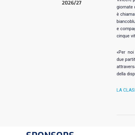
2026/27
giornate 
è chiamat
biancoblu
e compagn
cinque vi
«Per noi 
due parti
attravers
della disp
LA CLAS