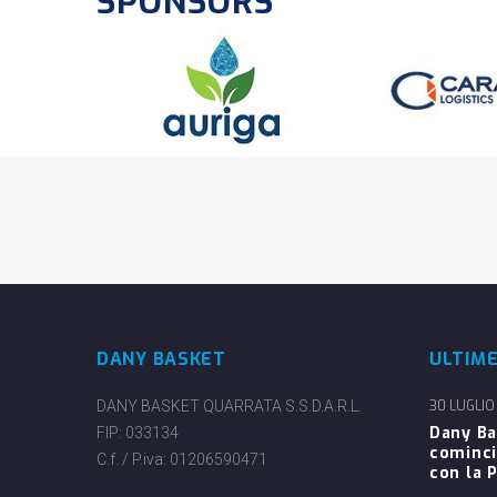
SPONSORS
DANY BASKET
ULTIM
DANY BASKET QUARRATA S.S.D.A.R.L.
30 LUGLIO
Dany Ba
FIP: 033134
cominci
C.f. / P.iva: 01206590471
con la P