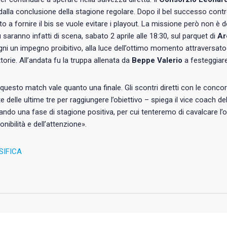
dalla conclusione della stagione regolare. Dopo il bel successo cont
o a fornire il bis se vuole evitare i playout. La missione però non è d
 saranno infatti di scena, sabato 2 aprile alle 18:30, sul parquet di
Ar
i un impegno proibitivo, alla luce dell’ottimo momento attraversato d
ttorie. All’andata fu la truppa allenata da
Beppe Valerio
a festeggiare
questo match vale quanto una finale. Gli scontri diretti con le conco
te delle ultime tre per raggiungere l’obiettivo – spiega il vice coach d
ando una fase di stagione positiva, per cui tenteremo di cavalcare l
onibilità e dell’attenzione».
SIFICA