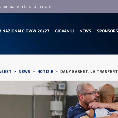
Dany Basket, il campionato comincia con la sfida interna con la Pielle Livorno
B NAZIONALE OWW 26/27
GIOVANILI
NEWS
SPONSORS
ASKET
>
NEWS
>
NOTIZIE
>
DANY BASKET, LA TRASFERT