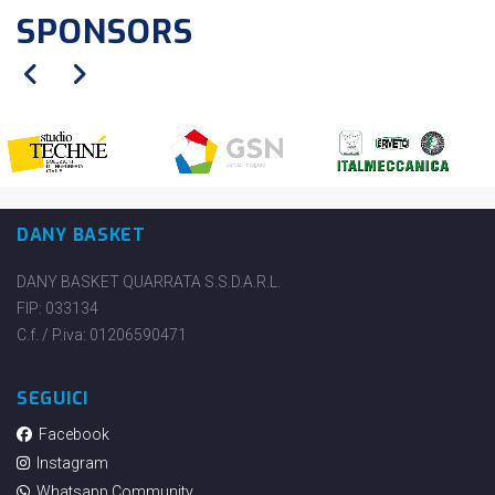
SPONSORS
DANY BASKET
DANY BASKET QUARRATA S.S.D.A.R.L.
FIP: 033134
C.f. / P.iva: 01206590471
SEGUICI
Facebook
Instagram
Whatsapp Community