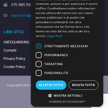
contenuti, annunci e per analizzare il nostro
375 985 5526
traffico. Condividiamo inoltre informazioni
sul tuo utilizzo del nostro sito con i nostri
segreteria@danybasket.it
partner pubblicitari e di analisi che
potrebbero combinarle con altre
informazioni che hai fornito loro o che
hanno raccolto dal tuo utilizzo dei loro
LINK UTILI
servizi.
Leggi di più
SAFEGUARDING
STRETTAMENTE NECESSARI
Contatti
PERFORMANCE
Privacy Policy
TARGETING
Cookie Policy
FUNZIONALITÀ
ACCETTA TUTTO
RIFIUTA TUTTO
Copyright© 2025 DANY BASKET QUARRATA S.S.D.A.R.L. -
Privacy Policy
-
Cookie Policy
MOSTRA DETTAGLI
Made with ♥ by
Daniele
POWERED BY COOKIESCRIPT