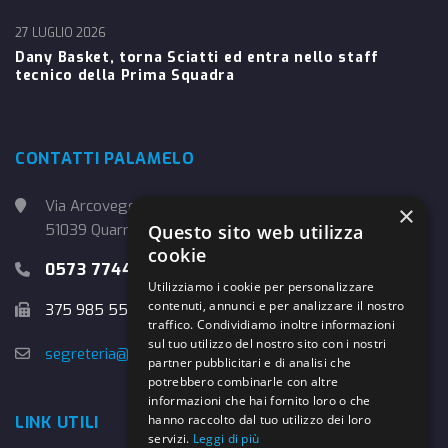
27 LUGLIO 2026
Dany Basket, torna Sciatti ed entra nello staff
tecnico della Prima Squadra
CONTATTI PALAMELO
Via Arcoveggio, 4
×
51039 Quarrata (PT)
Questo sito web utilizza
cookie
0573 774457
Utilizziamo i cookie per personalizzare
contenuti, annunci e per analizzare il nostro
375 985 5526
traffico. Condividiamo inoltre informazioni
sul tuo utilizzo del nostro sito con i nostri
segreteria@danybasket.it
partner pubblicitari e di analisi che
potrebbero combinarle con altre
informazioni che hai fornito loro o che
hanno raccolto dal tuo utilizzo dei loro
LINK UTILI
servizi.
Leggi di più