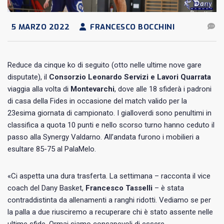
5 MARZO 2022
FRANCESCO BOCCHINI
Reduce da cinque ko di seguito (otto nelle ultime nove gare
disputate), il
Consorzio Leonardo Servizi e Lavori Quarrata
viaggia alla volta di
Montevarchi
, dove alle 18 sfiderà i padroni
di casa della Fides in occasione del match valido per la
23esima giornata di campionato. I gialloverdi sono penultimi in
classifica a quota 10 punti e nello scorso turno hanno ceduto il
passo alla Synergy Valdarno. All’andata furono i mobilieri a
esultare 85-75 al PalaMelo.
«Ci aspetta una dura trasferta. La settimana – racconta il vice
coach del Dany Basket,
Francesco Tasselli
– è stata
contraddistinta da allenamenti a ranghi ridotti. Vediamo se per
la palla a due riusciremo a recuperare chi è stato assente nelle