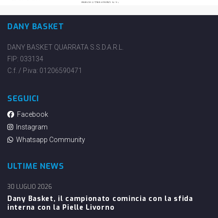
DANY BASKET
DANY BASKET QUARRATA S.S.D.A.R.L.
FIP: 033134
C.f. / P.iva: 01206590471
SEGUICI
Facebook
Instagram
Whatsapp Community
ULTIME NEWS
30 LUGLIO 2026
Dany Basket, il campionato comincia con la sfida
interna con la Pielle Livorno