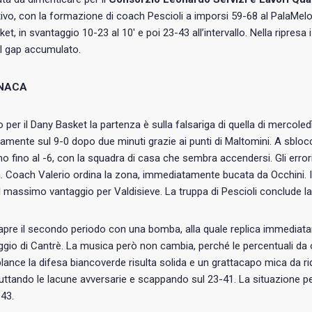
vo, con la formazione di coach Pescioli a imporsi 59-68 al PalaMelo. 
et, in svantaggio 10-23 al 10′ e poi 23-43 all’intervallo. Nella ripre
il gap accumulato.
NACA
 per il Dany Basket la partenza è sulla falsariga di quella di mercoledì
mente sul 9-0 dopo due minuti grazie ai punti di Maltomini. A sblocc
o fino al -6, con la squadra di casa che sembra accendersi. Gli er
tà. Coach Valerio ordina la zona, immediatamente bucata da Occhini. Il gi
l massimo vantaggio per Valdisieve. La truppa di Pescioli conclude la 
apre il secondo periodo con una bomba, alla quale replica immediatam
ggio di Cantrè. La musica però non cambia, perché le percentuali da 
plance la difesa biancoverde risulta solida e un grattacapo mica da rid
fruttando le lacune avversarie e scappando sul 23-41. La situazione pe
43.