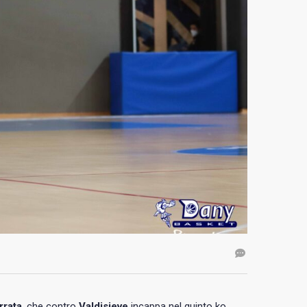
rrata
, che contro
Valdisieve
incappa nel quinto ko