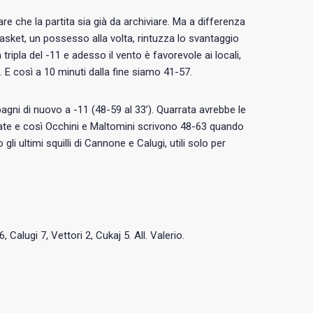
re che la partita sia già da archiviare. Ma a differenza
Basket, un possesso alla volta, rintuzza lo svantaggio
a tripla del -11 e adesso il vento è favorevole ai locali,
. E così a 10 minuti dalla fine siamo 41-57.
pagni di nuovo a -11 (48-59 al 33’). Quarrata avrebbe le
nate e così Occhini e Maltomini scrivono 48-63 quando
 gli ultimi squilli di Cannone e Calugi, utili solo per
, Calugi 7, Vettori 2, Cukaj 5. All. Valerio.