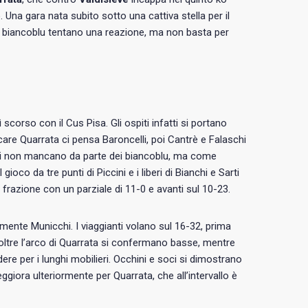
Una gara nata subito sotto una cattiva stella per il
sa i biancoblu tentano una reazione, ma non basta per
 scorso con il Cus Pisa. Gli ospiti infatti si portano
are Quarrata ci pensa Baroncelli, poi Cantrè e Falaschi
rori non mancano da parte dei biancoblu, ma come
oco da tre punti di Piccini e i liberi di Bianchi e Sarti
frazione con un parziale di 11-0 e avanti sul 10-23.
ente Municchi. I viaggianti volano sul 16-32, prima
oltre l’arco di Quarrata si confermano basse, mentre
ere per i lunghi mobilieri. Occhini e soci si dimostrano
ggiora ulteriormente per Quarrata, che all’intervallo è