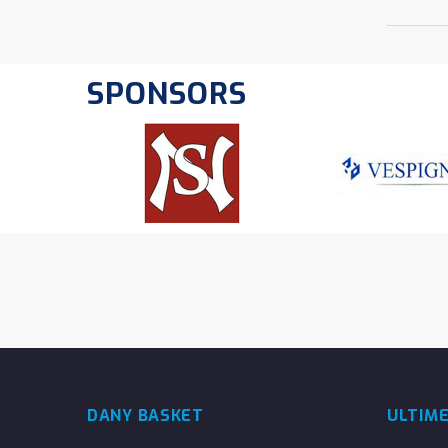
SPONSORS
DANY BASKET
ULTIM