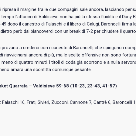
di ripresa il margine fra le due compagini sale ancora, lasciando pensa
 tempo l’attacco di Valdisieve non ha più la stessa fluidità e il Dany 
-49 dopo il canestro di Falaschi e il libero di Calugi. Baroncelli firma l
indietro però dai biancoverdi con un break di 7-2 per chiudere il quarto
ri provano a crederci con i canestri di Baroncelli, che spingono i com
i riavvicinarsi ancora di più, ma le scelte offensive non sono fortu
meno di quattro minuti.
I titoli di coda già scorrono e a nulla servono
meno amara una sconfitta comunque pesante.
ket Quarrata – Valdisieve
59-68 (10-23, 23-43, 41-57)
: Falaschi 16, Frati, Sivieri, Zucconi, Cannone 7, Cantrè 6, Baroncelli 16