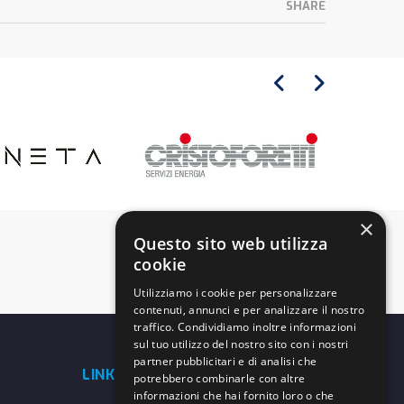
SHARE
×
Questo sito web utilizza
cookie
Utilizziamo i cookie per personalizzare
contenuti, annunci e per analizzare il nostro
traffico. Condividiamo inoltre informazioni
sul tuo utilizzo del nostro sito con i nostri
partner pubblicitari e di analisi che
LINK UTILI
potrebbero combinarle con altre
informazioni che hai fornito loro o che