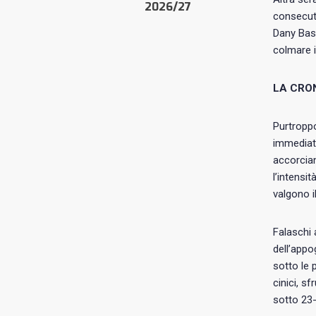
2026/27
consecuti
Dany Bask
colmare 
LA CRO
Purtroppo
immediata
accorcian
l’intensi
valgono i
Falaschi 
dell’appo
sotto le 
cinici, s
sotto 23-