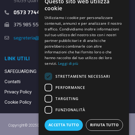
51039 Quarrata (PT)
Questo sito web utilizza
cookie
0573 774457
Utilizziamo i cookie per personalizzare
contenuti, annunci e per analizzare il nostro
375 985 5526
traffico. Condividiamo inoltre informazioni
sul tuo utilizzo del nostro sito con i nostri
segreteria@danybasket.it
partner pubblicitari e di analisi che
potrebbero combinarle con altre
informazioni che hai fornito loro o che
hanno raccolto dal tuo utilizzo dei loro
LINK UTILI
servizi.
Leggi di più
SAFEGUARDING
STRETTAMENTE NECESSARI
Contatti
PERFORMANCE
Privacy Policy
TARGETING
Cookie Policy
FUNZIONALITÀ
ACCETTA TUTTO
RIFIUTA TUTTO
Copyright© 2025 DANY BASKET QUARRATA S.S.D.A.R.L. -
Privacy Policy
-
Cookie Policy