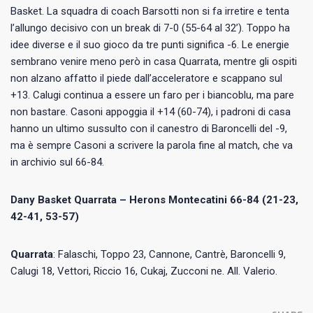
Basket. La squadra di coach Barsotti non si fa irretire e tenta
l’allungo decisivo con un break di 7-0 (55-64 al 32’). Toppo ha
idee diverse e il suo gioco da tre punti significa -6. Le energie
sembrano venire meno però in casa Quarrata, mentre gli ospiti
non alzano affatto il piede dall’acceleratore e scappano sul
+13. Calugi continua a essere un faro per i biancoblu, ma pare
non bastare. Casoni appoggia il +14 (60-74), i padroni di casa
hanno un ultimo sussulto con il canestro di Baroncelli del -9,
ma è sempre Casoni a scrivere la parola fine al match, che va
in archivio sul 66-84.
Dany Basket Quarrata – Herons Montecatini
66-84 (21-23,
42-41, 53-57)
Quarrata
: Falaschi, Toppo 23, Cannone, Cantrè, Baroncelli 9,
Calugi 18, Vettori, Riccio 16, Cukaj, Zucconi ne. All. Valerio.