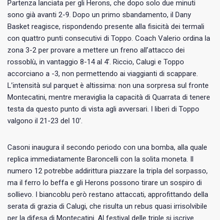
Partenza lanciata per gli Herons, che dopo solo due minuti
sono già avanti 2-9. Dopo un primo sbandamento, il Dany
Basket reagisce, rispondendo presente alla fisicità dei termali
con quattro punti consecutivi di Toppo. Coach Valerio ordina la
zona 3-2 per provare a mettere un freno all’attacco dei
rossoblù, in vantaggio 8-14 al 4’. Riccio, Calugi e Toppo
accorciano a -3, non permettendo ai viaggianti di scappare.
L’intensità sul parquet è altissima: non una sorpresa sul fronte
Montecatini, mentre meraviglia la capacità di Quarrata di tenere
testa da questo punto di vista agli avversari. I liberi di Toppo
valgono il 21-23 del 10’.
Casoni inaugura il secondo periodo con una bomba, alla quale
replica immediatamente Baroncelli con la solita moneta. Il
numero 12 potrebbe addirittura piazzare la tripla del sorpasso,
ma il ferro lo beffa e gli Herons possono tirare un sospiro di
sollievo. I biancoblu però restano attaccati, approfittando della
serata di grazia di Calugi, che risulta un rebus quasi irrisolvibile
per la difesa di Montecatini. Al festival delle triple si iscrive