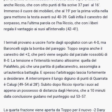
anche Riccio, che con otto punti di fila scrive 37 pari
al 16’.
Immenso il cuore dei mobilieri, che al 19’ per la prima volta nella
gara mettono la testa avanti sul 40-39. Galli infila il canestro del
sorpasso, ma l’ultima parola ce l’ha Riccio, che con i liberi
regala il vantaggio ai suoi all’intervallo (42-41).
I termali provano a uscire forte dagli spogliatoi con un 4-0, ma
Baroncelli sigla la bomba del pareggio. Toppo segna anche il
canestro del +2, che però viene seguito dal parziale rossoblù di
8-0. La tensione e l’intensità restano altissime: quella del
PalaMelo, più che una partita di pallacanestro, assomiglia a
un’autentica battaglia. E spesso l’arbitraggio lascia fortemente
a desiderare. A interrompere il lungo digiuno di punti di Quarrata
è Calugi (49-54 al 28’). Subito dopo Riccio riporta i suoi ad
appena un possesso di distanza dagli Herons, che a 10 minuti
dalla conclusione guidano nel punteggio sul 53-57.
La quarta frazione viene aperta da Toppo per il nuovo -2 Dany