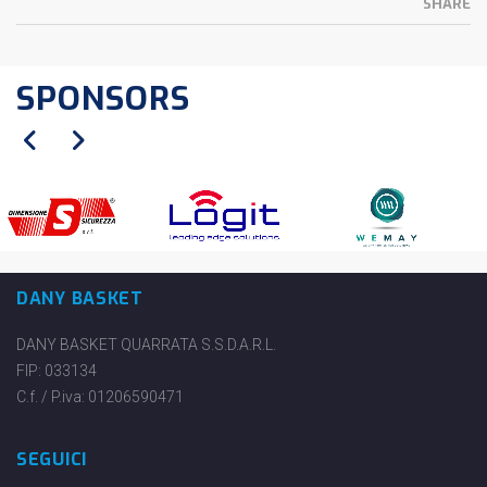
SHARE
SPONSORS
DANY BASKET
DANY BASKET QUARRATA S.S.D.A.R.L.
FIP: 033134
C.f. / P.iva: 01206590471
SEGUICI