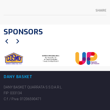
SHARE
SPONSORS
DANY BASKET
DANY BASKET QUARRATA S.S.D.A.R.L.
FIP: 033134
C.f. / P.iva: 01206590471