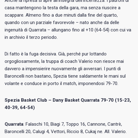
Anche la ripresa si apre all’insegna dell’incertezza. I padroni di
casa mantengono la testa della gara, ma senza riuscire a
scappare. Almeno fino a due minuti dalla fine del quarto,
quando con un parziale favorevole – nato anche da delle
ingenuità di Quarrata – allungano fino al +10 (64-54) con cui va
in archivio il terzo periodo.
Di fatto è la fuga decisiva. Già, perché pur lottando
orgogliosamente, la truppa di coach Valerio non riesce mai
davvero a impensierire nuovamente gli avversari. I punti di
Baroncelli non bastano, Spezia tiene saldamente le mani sul
volante e conduce in porto il match, imponendosi 79-70.
Spezia Basket Club – Dany Basket Quarrata 79-70 (15-23,
40-39, 64-54)
Quarrata
: Falaschi 10, Biagi 7, Toppo 16, Cannone, Cantrè,
Baroncelli 20, Calugi 4, Vettori, Riccio 8, Cukaj ne. All. Valerio.