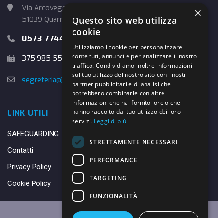
Via Arcoveggio, 4
×
Questo sito web utilizza
51039 Quarrata (PT)
cookie
0573 774457
Utilizziamo i cookie per personalizzare
contenuti, annunci e per analizzare il nostro
375 985 5526
traffico. Condividiamo inoltre informazioni
sul tuo utilizzo del nostro sito con i nostri
segreteria@danybasket.it
partner pubblicitari e di analisi che
potrebbero combinarle con altre
informazioni che hai fornito loro o che
hanno raccolto dal tuo utilizzo dei loro
LINK UTILI
servizi.
Leggi di più
SAFEGUARDING
STRETTAMENTE NECESSARI
Contatti
PERFORMANCE
Privacy Policy
TARGETING
Cookie Policy
FUNZIONALITÀ