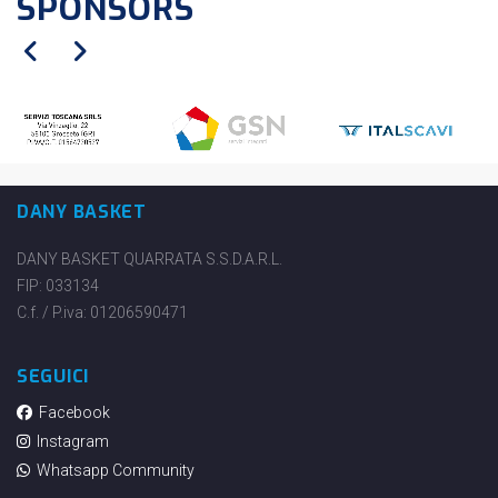
SPONSORS
DANY BASKET
DANY BASKET QUARRATA S.S.D.A.R.L.
FIP: 033134
C.f. / P.iva: 01206590471
SEGUICI
Facebook
Instagram
Whatsapp Community