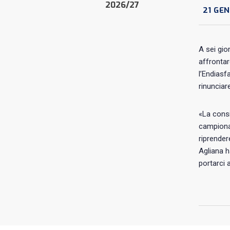
2026/27
21 GEN
A sei gio
affrontar
l’Endiasf
rinunciar
«La consi
campionat
riprender
Agliana h
portarci 