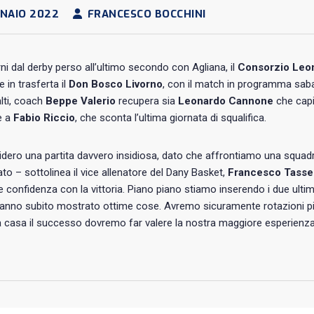
NAIO 2022
FRANCESCO BOCCHINI
rni dal derby perso all’ultimo secondo con Agliana, il
Consorzio Leon
e in trasferta il
Don Bosco Livorno
, con il match in programma saba
alti, coach
Beppe Valerio
recupera sia
Leonardo Cannone
che cap
e a
Fabio Riccio
, che sconta l’ultima giornata di squalifica.
dero una partita davvero insidiosa, dato che affrontiamo una squad
o – sottolinea il vice allenatore del Dany Basket,
Francesco Tassel
e confidenza con la vittoria. Piano piano stiamo inserendo i due ultimi
anno subito mostrato ottime cose. Avremo sicuramente rotazioni più 
a casa il successo dovremo far valere la nostra maggiore esperienza, 