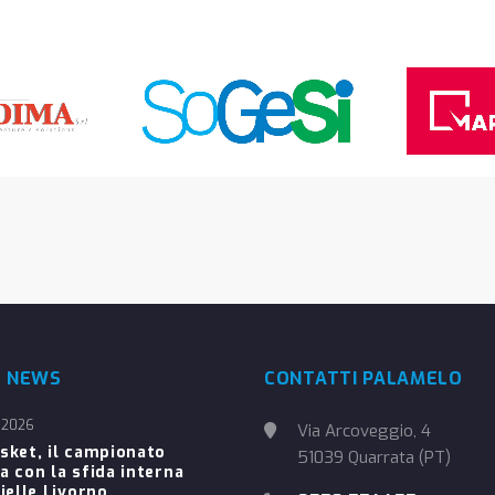
E NEWS
CONTATTI PALAMELO
 2026
Via Arcoveggio, 4
sket, il campionato
51039 Quarrata (PT)
a con la sfida interna
ielle Livorno