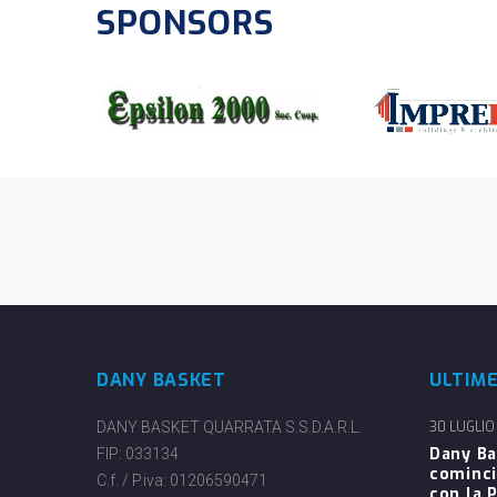
SPONSORS
DANY BASKET
ULTIM
DANY BASKET QUARRATA S.S.D.A.R.L.
30 LUGLIO
Dany Ba
FIP: 033134
cominci
C.f. / P.iva: 01206590471
con la P