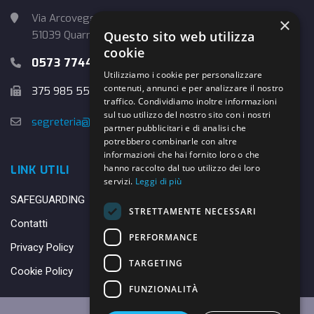
Via Arcoveggio, 4
×
Questo sito web utilizza
51039 Quarrata (PT)
cookie
0573 774457
Utilizziamo i cookie per personalizzare
contenuti, annunci e per analizzare il nostro
375 985 5526
traffico. Condividiamo inoltre informazioni
sul tuo utilizzo del nostro sito con i nostri
segreteria@danybasket.it
partner pubblicitari e di analisi che
potrebbero combinarle con altre
informazioni che hai fornito loro o che
hanno raccolto dal tuo utilizzo dei loro
LINK UTILI
servizi.
Leggi di più
SAFEGUARDING
STRETTAMENTE NECESSARI
Contatti
PERFORMANCE
Privacy Policy
TARGETING
Cookie Policy
FUNZIONALITÀ