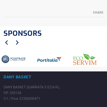
SHARE
SPONSORS
DANY BASKET
DANY BASKET QUARRATA S.S.D.A.R.L.
FIP: 033134
C.f. / P.iva: 01206590471