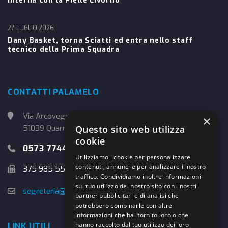
interna con la Pielle Livorno
27 LUGLIO 2026
Dany Basket, torna Sciatti ed entra nello staff
tecnico della Prima Squadra
CONTATTI PALAMELO
Via Arcoveggio, 4
×
Questo sito web utilizza
51039 Quarrata (PT)
cookie
0573 774457
Utilizziamo i cookie per personalizzare
contenuti, annunci e per analizzare il nostro
375 985 5526
traffico. Condividiamo inoltre informazioni
sul tuo utilizzo del nostro sito con i nostri
segreteria@danybasket.it
partner pubblicitari e di analisi che
potrebbero combinarle con altre
informazioni che hai fornito loro o che
hanno raccolto dal tuo utilizzo dei loro
LINK UTILI