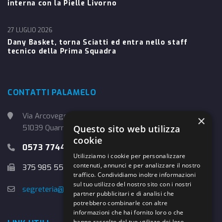
interna con la Pielle Livorno
27 LUGLIO 2026
Dany Basket, torna Sciatti ed entra nello staff
tecnico della Prima Squadra
CONTATTI PALAMELO
Via Arcoveggio, 4
×
Questo sito web utilizza
51039 Quarrata (PT)
cookie
0573 774457
Utilizziamo i cookie per personalizzare
contenuti, annunci e per analizzare il nostro
375 985 5526
traffico. Condividiamo inoltre informazioni
sul tuo utilizzo del nostro sito con i nostri
segreteria@danybasket.it
partner pubblicitari e di analisi che
potrebbero combinarle con altre
informazioni che hai fornito loro o che
hanno raccolto dal tuo utilizzo dei loro