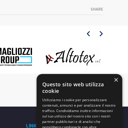
SHARE
×
Questo sito web utilizza
cookie
Utilizziamo i cookie per personalizzare
contenuti, annunci e per analizzare il nostro
traffico. Condividiamo inoltre informazioni
sul tuo utilizzo del nostro sito con i nostri
partner pubblicitari e di analisi che
LINK UTILI
potrebbero combinarle con altre