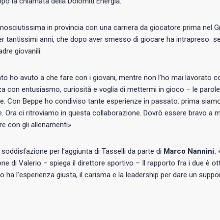
po la chiamata della Dolomiti Energia.
nosciutissima in provincia con una carriera da giocatore prima nel 
r tantissimi anni, che dopo aver smesso di giocare ha intrapreso sem
dre giovanili.
to ho avuto a che fare con i giovani, mentre non l’ho mai lavorato c
a con entusiasmo, curiosità e voglia di mettermi in gioco – le parole 
. Con Beppe ho condiviso tante esperienze in passato: prima siamo s
e. Ora ci ritroviamo in questa collaborazione. Dovrò essere bravo a 
e con gli allenamenti».
oddisfazione per l’aggiunta di Tasselli da parte di
Marco Nannini.
«
ione di Valerio – spiega il direttore sportivo – Il rapporto fra i due è 
 ha l’esperienza giusta, il carisma e la leadership per dare un suppo