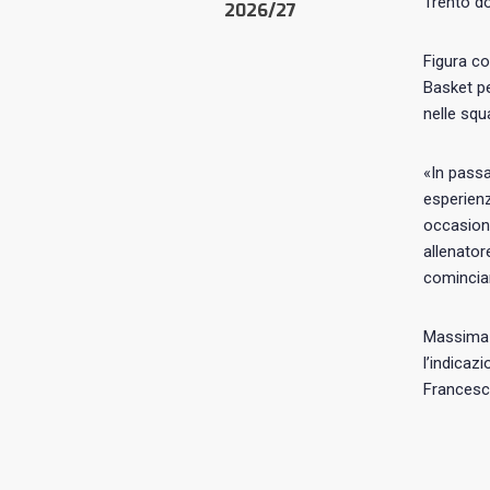
Trento do
2026/27
Figura co
Basket pe
nelle squa
«In passa
esperienz
occasione
allenator
cominciar
Massima s
l’indicaz
Francesco