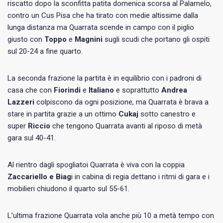
riscatto dopo la sconfitta patita domenica scorsa al Palamelo,
contro un Cus Pisa che ha tirato con medie altissime dalla
lunga distanza ma Quarrata scende in campo con il piglio
giusto con
Toppo
e
Magnini
sugli scudi che portano gli ospiti
sul 20-24 a fine quarto.
La seconda frazione la partita è in equilibrio con i padroni di
casa che con
Fiorindi
e
Italiano
e soprattutto
Andrea
Lazzeri
colpiscono da ogni posizione, ma Quarrata è brava a
stare in partita grazie a un ottimo
Cukaj
sotto canestro e
super
Riccio
che tengono Quarrata avanti al riposo di metà
gara sul 40-41.
Al rientro dagli spogliatoi Quarrata è viva con la coppia
Zaccariello e Biag
i in cabina di regia dettano i ritmi di gara e i
mobilieri chiudono il quarto sul 55-61.
L’ultima frazione Quarrata vola anche più 10 a metà tempo con