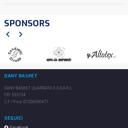
SPONSORS
DANY BASKET
DANY BASKET QUARRATA S.S.D.A.R.L.
FIP: 033134
C.f. / P.iva: 01206590471
SEGUICI
Facebook