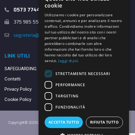
cookie
0573 774457
Utilizziamo i cookie per personalizzare
contenuti, annunci e per analizzare il nostro
375 985 5526
traffico. Condividiamo inoltre informazioni
sul tuo utilizzo del nostro sito con i nostri
segreteria@danybasket.it
partner pubblicitari e di analisi che
potrebbero combinarle con altre
informazioni che hai fornito loro o che
hanno raccolto dal tuo utilizzo dei loro
LINK UTILI
servizi.
Leggi di più
SAFEGUARDING
STRETTAMENTE NECESSARI
Contatti
PERFORMANCE
Privacy Policy
TARGETING
Cookie Policy
FUNZIONALITÀ
ACCETTA TUTTO
RIFIUTA TUTTO
Copyright© 2025 DANY BASKET QUARRATA S.S.D.A.R.L. -
Privacy Policy
-
Cookie Policy