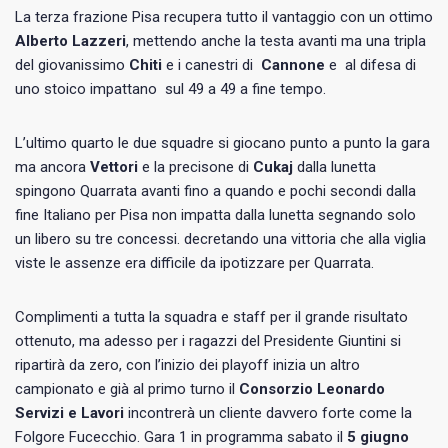
La terza frazione Pisa recupera tutto il vantaggio con un ottimo
Alberto Lazzeri
, mettendo anche la testa avanti ma una tripla
del giovanissimo
Chiti
e i canestri di
Cannone
e al difesa di
uno stoico impattano sul 49 a 49 a fine tempo.
L’ultimo quarto le due squadre si giocano punto a punto la gara
ma ancora
Vettori
e la precisone di
Cukaj
dalla lunetta
spingono Quarrata avanti fino a quando e pochi secondi dalla
fine Italiano per Pisa non impatta dalla lunetta segnando solo
un libero su tre concessi. decretando una vittoria che alla viglia
viste le assenze era difficile da ipotizzare per Quarrata.
Complimenti a tutta la squadra e staff per il grande risultato
ottenuto, ma adesso per i ragazzi del Presidente Giuntini si
ripartirà da zero, con l’inizio dei playoff inizia un altro
campionato e già al primo turno il
Consorzio Leonardo
Servizi e Lavori
incontrerà un cliente davvero forte come la
Folgore Fucecchio. Gara 1 in programma sabato il
5 giugno