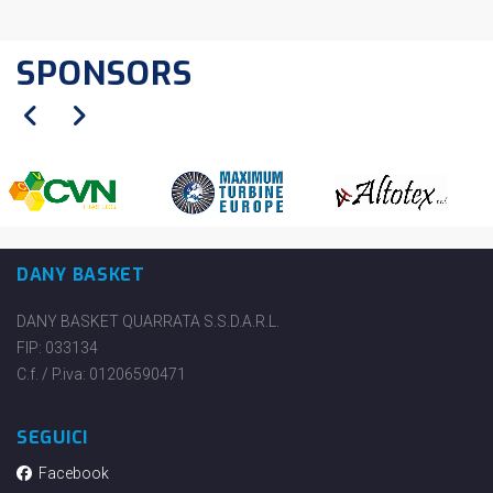
SPONSORS
DANY BASKET
DANY BASKET QUARRATA S.S.D.A.R.L.
FIP: 033134
C.f. / P.iva: 01206590471
SEGUICI
Facebook