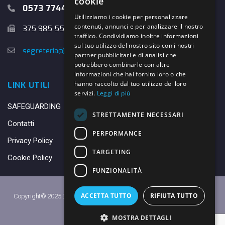
cookie
0573 774457
Utilizziamo i cookie per personalizzare
contenuti, annunci e per analizzare il nostro
375 985 5526
traffico. Condividiamo inoltre informazioni
sul tuo utilizzo del nostro sito con i nostri
segreteria@danybasket.it
partner pubblicitari e di analisi che
potrebbero combinarle con altre
informazioni che hai fornito loro o che
hanno raccolto dal tuo utilizzo dei loro
LINK UTILI
servizi.
Leggi di più
SAFEGUARDING
STRETTAMENTE NECESSARI
Contatti
PERFORMANCE
Privacy Policy
TARGETING
Cookie Policy
FUNZIONALITÀ
ACCETTA TUTTO
RIFIUTA TUTTO
Copyright© 2025 DANY BASKET QUARRATA S.S.D.A.R.L. -
Privacy Policy
-
Cookie Policy
MOSTRA DETTAGLI
Made with ♥ by
Daniele