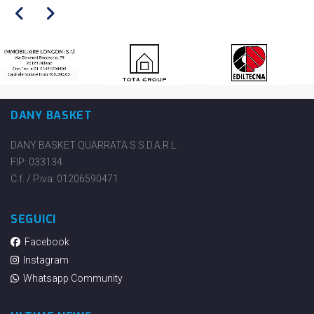
DANY BASKET
DANY BASKET QUARRATA S.S.D.A.R.L.
FIP: 033134
C.f. / P.iva: 01206590471
SEGUICI
Facebook
Instagram
Whatsapp Community