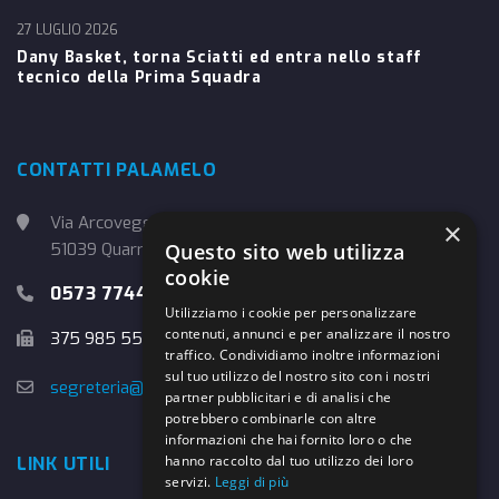
27 LUGLIO 2026
Dany Basket, torna Sciatti ed entra nello staff
tecnico della Prima Squadra
CONTATTI PALAMELO
Via Arcoveggio, 4
×
51039 Quarrata (PT)
Questo sito web utilizza
cookie
0573 774457
Utilizziamo i cookie per personalizzare
contenuti, annunci e per analizzare il nostro
375 985 5526
traffico. Condividiamo inoltre informazioni
sul tuo utilizzo del nostro sito con i nostri
segreteria@danybasket.it
partner pubblicitari e di analisi che
potrebbero combinarle con altre
informazioni che hai fornito loro o che
hanno raccolto dal tuo utilizzo dei loro
LINK UTILI
servizi.
Leggi di più