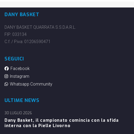
DANY BASKET
DANY BASKET QUARRATA S.S.D.A.R.L.
FIP: 033134
C.f. / P.iva: 01206590471
SEGUICI
Facebook
Instagram
Whatsapp Community
ULTIME NEWS
30 LUGLIO 2026
Dany Basket, il campionato comincia con la sfida
interna con la Pielle Livorno