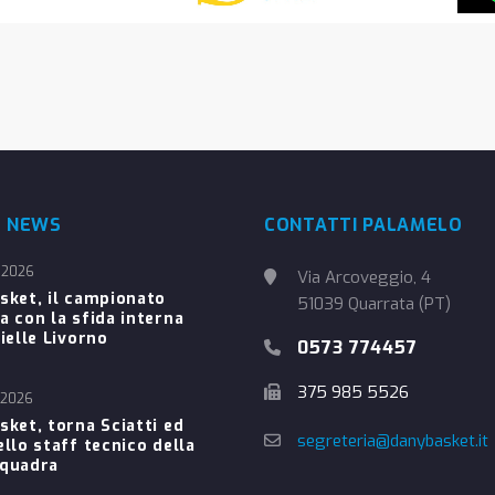
E NEWS
CONTATTI PALAMELO
 2026
Via Arcoveggio, 4
sket, il campionato
51039 Quarrata (PT)
a con la sfida interna
ielle Livorno
0573 774457
375 985 5526
 2026
sket, torna Sciatti ed
segreteria@danybasket.it
ello staff tecnico della
Squadra