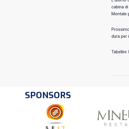
L’ultimo 
cabina di
Montale p
Prossimo 
dura per 
Tabellini
SPONSORS