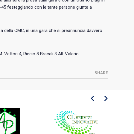
 allentare la presa sulla gara e con un ottimo Biagi in
4-45 festeggiando con le tante persone giunte a
a della CMC, in una gara che si preannuncia davvero
Vettori 4, Riccio 8 Bracali 3 All. Valerio.
SHARE