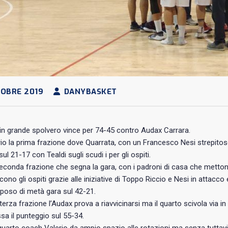
OBRE 2019
DANYBASKET
in grande spolvero vince per 74-45 contro Audax Carrara.
brio la prima frazione dove Quarrata, con un Francesco Nesi strepit
ul 21-17 con Tealdi sugli scudi i per gli ospiti.
econda frazione che segna la gara, con i padroni di casa che mettono 
scono gli ospiti grazie alle iniziative di Toppo Riccio e Nesi in attacc
riposo di metà gara sul 42-21.
terza frazione l’Audax prova a riavvicinarsi ma il quarto scivola via in 
sa il punteggio sul 55-34.