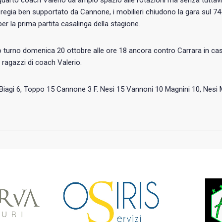
quarto coach Valerio da ampio spazio alle rotazioni ma senza tuttavia
 regia ben supportato da Cannone, i mobilieri chiudono la gara sul 7
er la prima partita casalinga della stagione.
turno domenica 20 ottobre alle ore 18 ancora contro Carrara in cas
i ragazzi di coach Valerio.
: Biagi 6, Toppo 15 Cannone 3 F. Nesi 15 Vannoni 10 Magnini 10, Nesi M. 