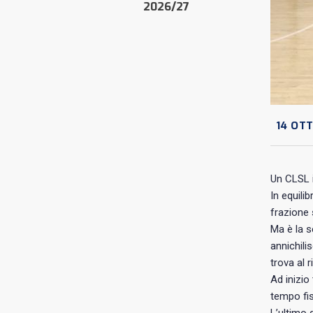
2026/27
14 OTT
Un CLSL 
In equili
frazione s
Ma è la s
annichili
trova al 
Ad inizio 
tempo fis