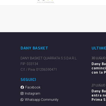
DANY BASKET
ULTIM
DANY BASKET QUARRATA S.S.D.A.R.L.
30 LUGLIO
Dany Ba
FIP: 033134
cominci
C.f. / P.iva: 01206590471
con la P
SEGUICI
27 LUGLIO
Facebook
Dany Ba
Instagram
entra n
Prima 
Whatsapp Community