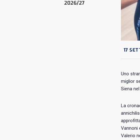
2026/27
17 SET
Uno stra
miglior s
Siena nel
La cronac
annichili
approfitt
Vannoni e
Valerio n