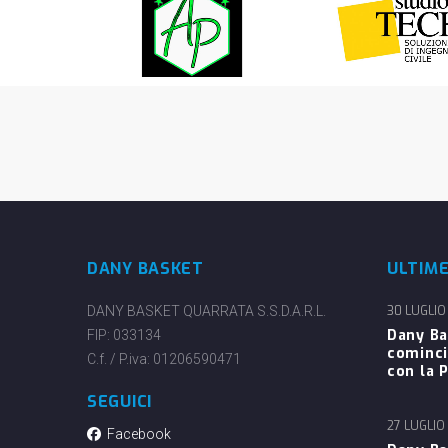
DANY BASKET
ULTIM
DANY BASKET QUARRATA S.S.D.A.R.L.
30 LUGLIO
Dany Ba
FIP: 033134
cominci
C.f. / P.iva: 01206590471
con la P
SEGUICI
27 LUGLIO
Facebook