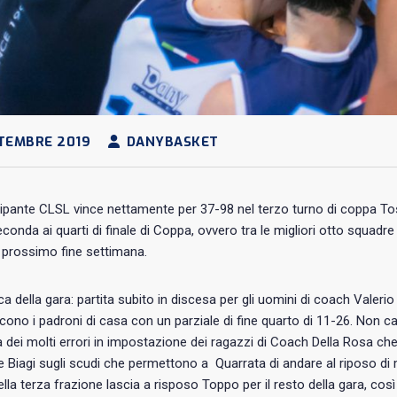
TEMBRE 2019
DANYBASKET
ripante CLSL vince nettamente per 37-98 nel terzo turno di coppa T
econda ai quarti di finale di Coppa, ovvero tra le migliori otto squad
 prossimo fine settimana.
a della gara: partita subito in discesa per gli uomini di coach Valerio c
scono i padroni di casa con un parziale di fine quarto di 11-26. Non 
a dei molti errori in impostazione dei ragazzi di Coach Della Rosa che
 Biagi sugli scudi che permettono a Quarrata di andare al riposo di
ella terza frazione lascia a risposo Toppo per il resto della gara, cos