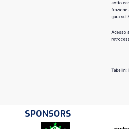
sotto can
frazione 
gara sul 
Adesso an
retrocess
Tabellini
SPONSORS