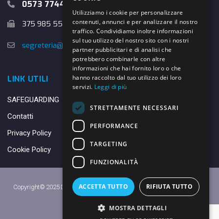
0573 774457
Utilizziamo i cookie per personalizzare
contenuti, annunci e per analizzare il nostro
375 985 5526
traffico. Condividiamo inoltre informazioni
sul tuo utilizzo del nostro sito con i nostri
segreteria@danybasket.it
partner pubblicitari e di analisi che
potrebbero combinarle con altre
informazioni che hai fornito loro o che
hanno raccolto dal tuo utilizzo dei loro
LINK UTILI
servizi.
Leggi di più
SAFEGUARDING
STRETTAMENTE NECESSARI
Contatti
PERFORMANCE
Privacy Policy
TARGETING
Cookie Policy
FUNZIONALITÀ
ACCETTA TUTTO
RIFIUTA TUTTO
Copyright© 2025 DANY BASKET QUARRATA S.S.D.A.R.L. -
Privacy Policy
-
Cookie Policy
MOSTRA DETTAGLI
Made with ♥ by
Daniele