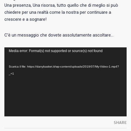
Una presenza, Una risorsa, tutto quello che di meglio si può
chiedere per una realtà come la nostra per continuare a
crescere e a sognare!
C’è un messaggio che dovete assolutamente ascoltare…
Video
Media error: Format(s) not supported or source(s) not found
Player
Scarica il file: https://danybasket.it/wp-content/uploads/2019/07/My-Video-1.mp4?
_=1
SHARE