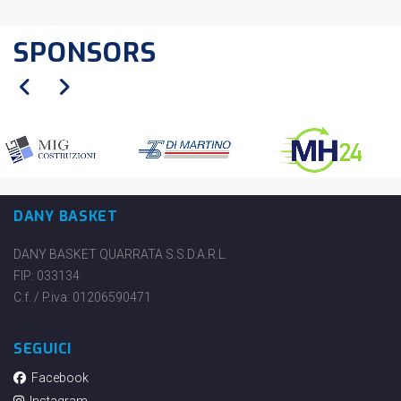
SPONSORS
DANY BASKET
DANY BASKET QUARRATA S.S.D.A.R.L.
FIP: 033134
C.f. / P.iva: 01206590471
SEGUICI
Facebook