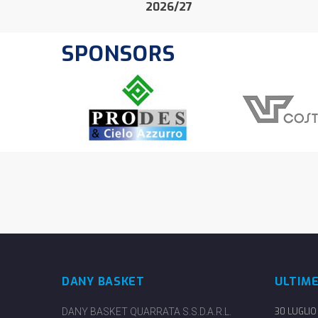
2026/27
SPONSORS
DANY BASKET
ULTIM
DANY BASKET QUARRATA S.S.D.A.R.L.
30 LUGLIO