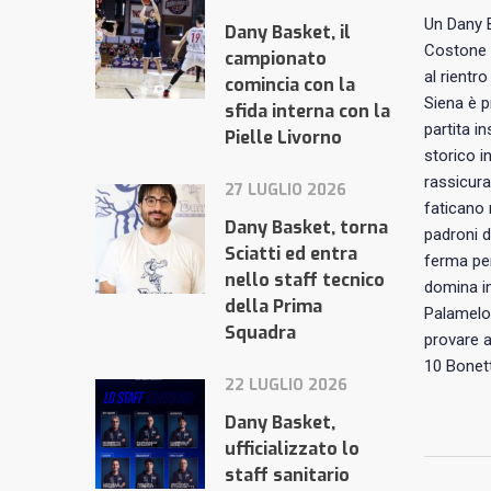
Un Dany 
Dany Basket, il
Costone 
campionato
al rientr
comincia con la
Siena è p
sfida interna con la
partita i
Pielle Livorno
storico i
rassicura
27 LUGLIO 2026
faticano 
Dany Basket, torna
padroni d
Sciatti ed entra
ferma per
nello staff tecnico
domina in
della Prima
Palamelo 
Squadra
provare a
10 Bonetti
22 LUGLIO 2026
Dany Basket,
ufficializzato lo
staff sanitario