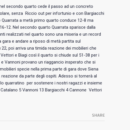
nel secondo quarto cede il passo ad un concreto
are, senza Riccio out per infortunio e con Bargiacchi
to e Quarrata a metà primo quarto conduce 12-8 ma
l 16-12. Nel secondo quarto Quarrata sparisce dalla
nti realizzati nel quarto sono una miseria e un record
 gara e andare a riposo di metà partita sul
 22, poi arriva una timida reazione dei mobilieri che
Vettori e Biagi così il quarto si chiude sul 51-38 per i
agi e Vannoni provano un riaggancio insperato che si
mobilieri specie nella prima parte di gara dove Siena
 reazione da parte degli ospiti. Adesso si tornerà al
lo quarratino per sostenere i nostri ragazzi e insieme
 10 Catalano 5 Vannoni 13 Bargiacchi 4 Cannone Vettori
SHARE