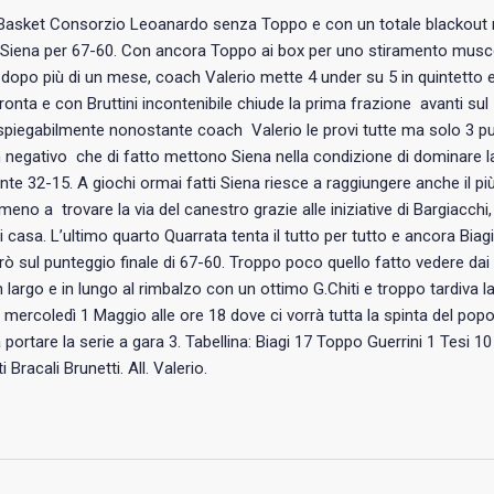
Basket Consorzio Leoanardo senza Toppo e con un totale blackout 
Siena per 67-60. Con ancora Toppo ai box per uno stiramento muscol
o dopo più di un mese, coach Valerio mette 4 under su 5 in quintet
ronta e con Bruttini incontenibile chiude la prima frazione avanti su
nspiegabilmente nonostante coach Valerio le provi tutte ma solo 3 pu
n negativo che di fatto mettono Siena nella condizione di dominare la
nte 32-15. A giochi ormai fatti Siena riesce a raggiungere anche il più
meno a trovare la via del canestro grazie alle iniziative di Bargiacchi, 
i casa. L’ultimo quarto Quarrata tenta il tutto per tutto e ancora Bi
ò sul punteggio finale di 67-60. Troppo poco quello fatto vedere dai 
 largo e in lungo al rimbalzo con un ottimo G.Chiti e troppo tardiva la
mercoledì 1 Maggio alle ore 18 dove ci vorrà tutta la spinta del popo
 portare la serie a gara 3. Tabellina: Biagi 17 Toppo Guerrini 1 Tesi
 Bracali Brunetti. All. Valerio.