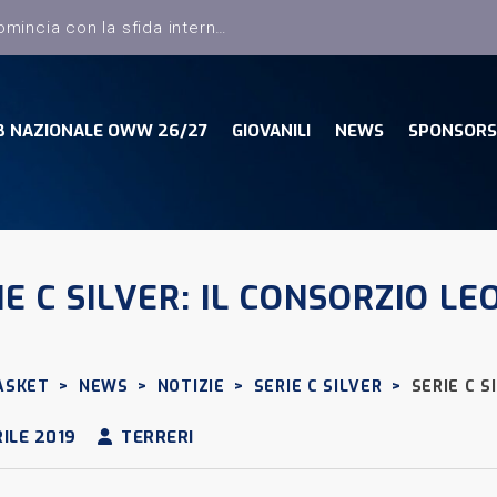
Dany Basket, il campionato comincia con la sfida interna con la Pielle Livorno
B NAZIONALE OWW 26/27
GIOVANILI
NEWS
SPONSORS
IE C SILVER: IL CONSORZIO L
ASKET
>
NEWS
>
NOTIZIE
>
SERIE C SILVER
>
SERIE C S
ILE 2019
TERRERI