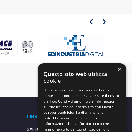
×
Questo sito web utilizza
cookie
Utilizziamo i cookie per personalizzare
contenuti, annunci e per analizzare il nostro
traffico. Condividiamo inoltre informazioni
sul tuo utilizzo del nostro sito con i nostri
partner pubblicitari e di analisi che
LINK UTILI
potrebbero combinarle con altre
informazioni che hai fornito loro o che
SAFEGUARDING
hanno raccolto dal tuo utilizzo dei loro