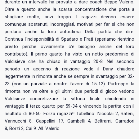
durante un intervallo ha provato a dare coach Beppe Valerio.
Oltre a questo anche la scarsa concentrazione che porta a
sbagliare molto, anzi troppo. I ragazzi devono essere
comunque sostenuti, incoraggiati, motivati per far sì che non
perdano anche la loro autostima. Della partita che dire.
Continua l’indisponibilità di Spadaro e Frati (speriamo rientrino
presto perché ovviamente c’è bisogno anche del loro
contributo). Il primo quarto ha visto un netto predominio di
Valdisieve che ha chiuso in vantaggio 20-8. Nel secondo
periodo un accenno di reazione vede il Dany chiudere
leggermente in rimonta anche se sempre in svantaggio per 32-
23 (con un parziale a nostro favore di 15-12). Purtroppo la
rimonta non va oltre e gli ultimi due periodi di gioco vedono
Valdisieve concretizzare la vittoria finale chiudendo in
vantaggio il terzo quarto per 59-34 e vincendo la partita con il
risultato di 80-50. Forza ragazzi!! Tabellino: Niccolai 2, Rateni,
Vannucchi 8, Cappellini 17, Gambelli 4, Beltrami, Carradori
8, Borzi 2, Cai 9. All. Valerio.