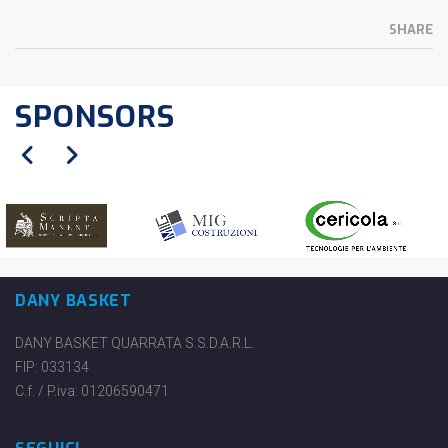
SHARE
SPONSORS
DANY BASKET
DANY BASKET QUARRATA S.S.D.A.R.L.
FIP: 033134
C.f. / P.iva: 01206590471