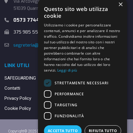
Via Arcoveggio, 4
×
51039 Quarrata (PT)
Questo sito web utilizza
cookie
0573 774457
Utilizziamo i cookie per personalizzare
contenuti, annunci e per analizzare il nostro
375 985 5526
traffico. Condividiamo inoltre informazioni
sul tuo utilizzo del nostro sito con i nostri
segreteria@danybasket.it
partner pubblicitari e di analisi che
potrebbero combinarle con altre
informazioni che hai fornito loro o che
hanno raccolto dal tuo utilizzo dei loro
LINK UTILI
servizi.
Leggi di più
SAFEGUARDING
STRETTAMENTE NECESSARI
Contatti
PERFORMANCE
Privacy Policy
TARGETING
Cookie Policy
FUNZIONALITÀ
ACCETTA TUTTO
RIFIUTA TUTTO
Copyright© 2025 DANY BASKET QUARRATA S.S.D.A.R.L. -
Privacy Policy
-