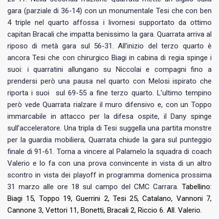
gara (parziale di 36-14) con un monumentale Tesi che con ben
4 triple nel quarto affossa i livornesi supportato da ottimo
capitan Bracali che impatta benissimo la gara. Quarrata arriva al
riposo di metà gara sul 56-31. All’inizio del terzo quarto è
ancora Tesi che con chirurgico Biagi in cabina di regia spinge i
suoi: i quarratini allungano su Niccolai e compagni fino a
prendersi però una pausa nel quarto con Melosi ispirato che
riporta i suoi sul 69-55 a fine terzo quarto. L’ultimo tempino
però vede Quarrata rialzare il muro difensivo e, con un Toppo
immarcabile in attacco per la difesa ospite, il Dany spinge
sull’acceleratore. Una tripla di Tesi suggella una partita monstre
per la guardia mobiliera, Quarrata chiude la gara sul punteggio
finale di 91-61. Torna a vincere al Palamelo la squadra di coach
Valerio e lo fa con una prova convincente in vista di un altro
scontro in vista dei playoff in programma domenica prossima
31 marzo alle ore 18 sul campo del CMC Carrara.
Tabellino:
Biagi 15, Toppo 19, Guerrini 2, Tesi 25, Catalano, Vannoni 7,
Cannone 3, Vettori 11,
Bonetti, Bracali 2, Riccio 6. All. Valerio.