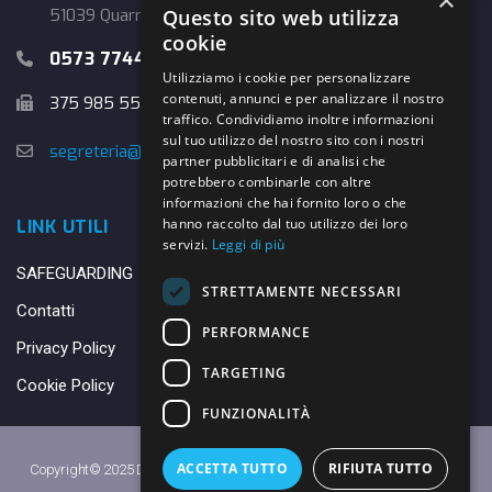
×
51039 Quarrata (PT)
Questo sito web utilizza
cookie
0573 774457
Utilizziamo i cookie per personalizzare
contenuti, annunci e per analizzare il nostro
375 985 5526
traffico. Condividiamo inoltre informazioni
sul tuo utilizzo del nostro sito con i nostri
segreteria@danybasket.it
partner pubblicitari e di analisi che
potrebbero combinarle con altre
informazioni che hai fornito loro o che
hanno raccolto dal tuo utilizzo dei loro
LINK UTILI
servizi.
Leggi di più
SAFEGUARDING
STRETTAMENTE NECESSARI
Contatti
PERFORMANCE
Privacy Policy
TARGETING
Cookie Policy
FUNZIONALITÀ
ACCETTA TUTTO
RIFIUTA TUTTO
Copyright© 2025 DANY BASKET QUARRATA S.S.D.A.R.L. -
Privacy Policy
-