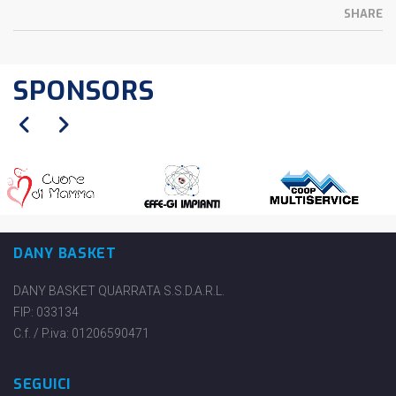
SHARE
SPONSORS
DANY BASKET
DANY BASKET QUARRATA S.S.D.A.R.L.
FIP: 033134
C.f. / P.iva: 01206590471
SEGUICI