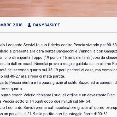
MBRE 2018
DANYBASKET
zio Leonardo Servizi fa suo il derby contro Pescia vivendo per 90-63 
erio si presenta alla gara senza Bargiacchi e Vannoni e con Ganguzz
con uno straripante Toppo (19 punti e 16 rimbalzi finali )così da chiude
lenata dall ex coach Niccolai prova a reagire guidata da un ottimo Bu
metà del secondo quarto sul 35-19 per i padroni di casa, ma complice 
o sul 40-27 alla sirena di metà partita.
quarto Pescia rientra e fa paura grazie al solito Buzzo ed ai canestri 
l terzo quarto.
punto coach Valerio richiama i suoi all ordine e un devastante Biagi s
e Pescia sotto di 14 punti dopo due minuti sul 68- 54.
zio Leonardo Servizi preme sull acceleratore grazie all’ uomo ovunque G
n un parziale di 31-9 e la partita con il punteggio finale di 90-63.