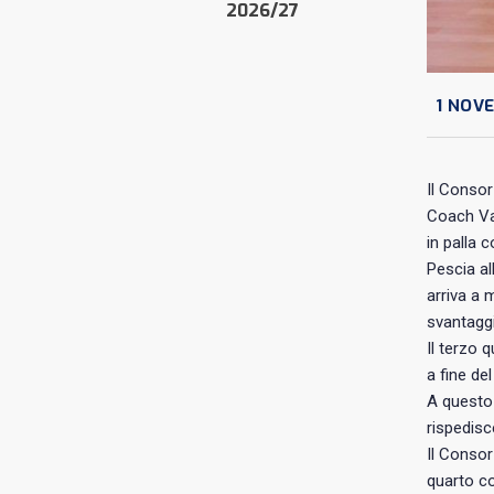
2026/27
1 NOVE
Il Consor
Coach Val
in palla 
Pescia al
arriva a 
svantaggi
Il terzo 
a fine de
A questo 
rispedisc
Il Consor
quarto co