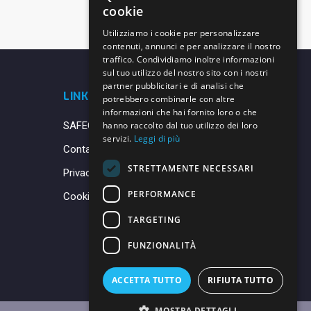
cookie
Utilizziamo i cookie per personalizzare
contenuti, annunci e per analizzare il nostro
traffico. Condividiamo inoltre informazioni
sul tuo utilizzo del nostro sito con i nostri
partner pubblicitari e di analisi che
LINK UTILI
potrebbero combinarle con altre
informazioni che hai fornito loro o che
SAFEGUARDING
hanno raccolto dal tuo utilizzo dei loro
servizi.
Leggi di più
Contatti
STRETTAMENTE NECESSARI
Privacy Policy
PERFORMANCE
Cookie Policy
TARGETING
FUNZIONALITÀ
ACCETTA TUTTO
RIFIUTA TUTTO
MOSTRA DETTAGLI