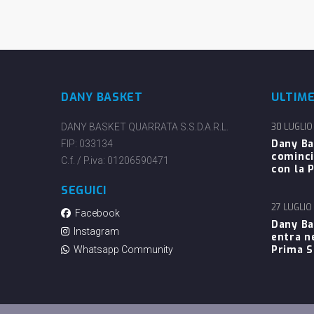
DANY BASKET
ULTIM
DANY BASKET QUARRATA S.S.D.A.R.L.
30 LUGLIO
Dany Ba
FIP: 033134
cominci
C.f. / P.iva: 01206590471
con la P
SEGUICI
27 LUGLIO
Facebook
Dany Ba
Instagram
entra n
Prima 
Whatsapp Community