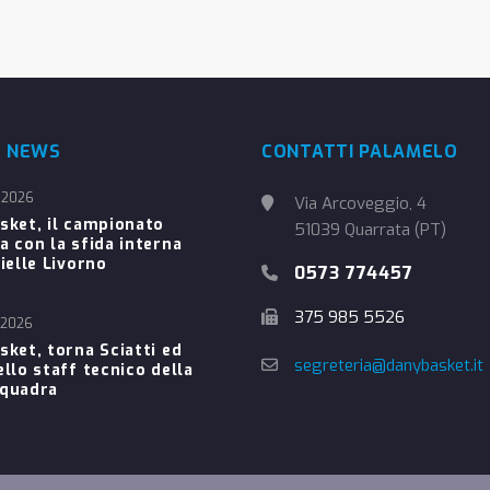
E NEWS
CONTATTI PALAMELO
 2026
Via Arcoveggio, 4
sket, il campionato
51039 Quarrata (PT)
a con la sfida interna
ielle Livorno
0573 774457
375 985 5526
 2026
sket, torna Sciatti ed
segreteria@danybasket.it
ello staff tecnico della
Squadra