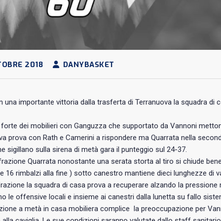
OBRE 2018
DANYBASKET
 una importante vittoria dalla trasferta di Terranuova la squadra di 
forte dei mobilieri con Ganguzza che supportato da Vannoni mettono 
a prova con Rath e Camerini a rispondere ma Quarrata nella seconda
he sigillano sulla sirena di metà gara il punteggio sul 24-37.
frazione Quarrata nonostante una serata storta al tiro si chiude ben
 e 16 rimbalzi alla fine ) sotto canestro mantiene dieci lunghezze di 
frazione la squadra di casa prova a recuperare alzando la pressione 
o le offensive locali e insieme ai canestri dalla lunetta su fallo sis
zione a metà in casa mobiliera complice la preoccupazione per Vann
alla caviglia .Le sue condizioni saranno valutate dallo staff sanitario