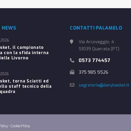
E NEWS
CONTATTI PALAMELO
 2026
Via Arcoveggio, 4
sket, il campionato
51039 Quarrata (PT)
a con la sfida interna
ielle Livorno
0573 774457
375 985 5526
 2026
sket, torna Sciatti ed
segreteria@danybasket.it
ello staff tecnico della
Squadra
Policy
-
Cookie Policy