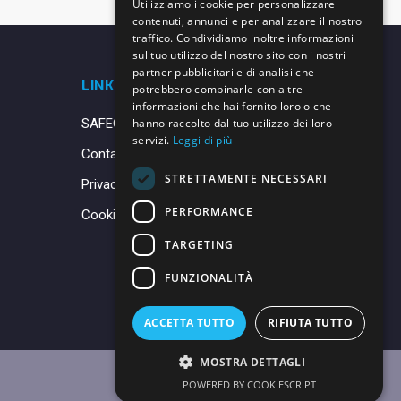
Utilizziamo i cookie per personalizzare
contenuti, annunci e per analizzare il nostro
traffico. Condividiamo inoltre informazioni
sul tuo utilizzo del nostro sito con i nostri
partner pubblicitari e di analisi che
LINK UTILI
potrebbero combinarle con altre
informazioni che hai fornito loro o che
SAFEGUARDING
hanno raccolto dal tuo utilizzo dei loro
servizi.
Leggi di più
Contatti
STRETTAMENTE NECESSARI
Privacy Policy
PERFORMANCE
Cookie Policy
TARGETING
FUNZIONALITÀ
ACCETTA TUTTO
RIFIUTA TUTTO
MOSTRA DETTAGLI
POWERED BY COOKIESCRIPT
Made with ♥ by
Daniele