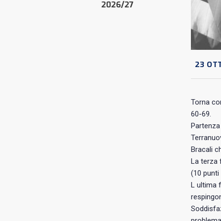
2026/27
23 OTT
Torna con
60-69.
Partenza 
Terranuov
Bracali c
La terza 
(10 punti
L ultima 
respingon
Soddisfa
problema 