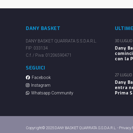
DANY BASKET
ULTIM
DANY BASKET QUARRATA S.S.D.A.R.L.
30 LUGLIO
Dany Ba
FIP: 033134
cominci
C.f. / P.iva: 01206590471
con la P
SEGUICI
27 LUGLIO
Facebook
Dany Ba
Instagram
entra n
Prima 
Whatsapp Community
Copyright© 2025 DANY BASKET QUARRATA S.S.D.A.R.L. -
Privacy 