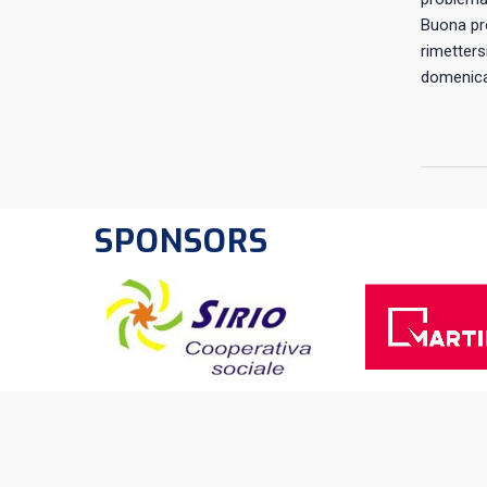
Buona pro
rimetters
domenica 
SPONSORS