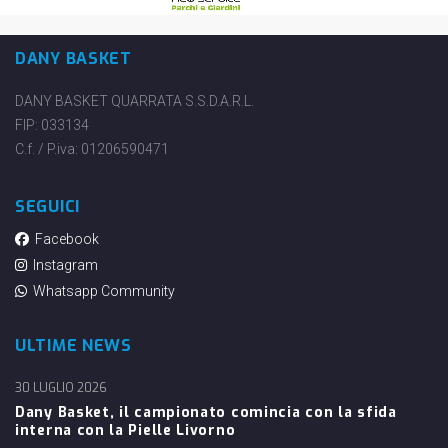
DANY BASKET
DANY BASKET QUARRATA S.S.D.A.R.L.
FIP: 033134
C.f. / P.iva: 01206590471
SEGUICI
Facebook
Instagram
Whatsapp Community
ULTIME NEWS
30 LUGLIO 2026
Dany Basket, il campionato comincia con la sfida
interna con la Pielle Livorno