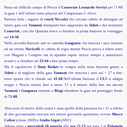
Passa sul difficile campo di Pescia il
Consorzio Leonardo Servizi
per 71-88
in gara 1 dell’ultimo turno playout del Campionato C silver.
Partono forte i ragazzi di
coach Niccolai
che cercano subito di allungare ad
inizio gara con
Vannoni
straripante ben supportato da
Sidoti
e dal rientrante
Camerini
, così che Quarrata riesce a chiudere la prima frazione in vantaggio
sul
14-30
.
Nella seconda frazione sale in cattedra
Ganguzza
che trascina i suoi insieme
ad un ottimo
Navicelli
in cabina di regia mentre Pescia prova a rifarsi sotto
con Mugnai e Cempini ma la squadra ospite rieisce sempre a mantenersi
avanti e a chiudere sul
33-44
a fine primo tempo.
Ma il capolavoro il
Dany Basket
lo compie nella terza frazione grazie a
Sidoti
e al migliore della gara
Vannoni
che trascina i suoi sul + 27 a fine
terzo quarto che si chiude sul
41-68
.
Nell’ultima frazione il
CLS
si adagia
troppo e Pescia rientra fino a meno 13 a 4 minuti dalla fine ma ancora
Vannoni
e
Ganguzza
insieme a
Biagi
chiudono la gara sul punteggio finale
di
71-88
.
Altra nota di merito della serata è stata quella della presenza tra i 12 a referto
di due giovanissimi cresciuti nel settore giovanile quarratino ovvero
Marco
Cafissi
(
classe 2000
) e
Giulio Gigni
(2001
)
Adesso testa a
mercoledì 16 maggio
alle
ore 21.15
per gara 2 al
Palamelo