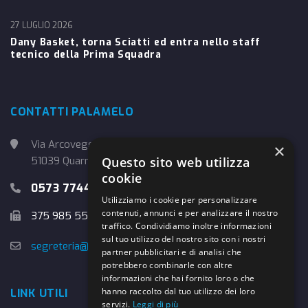
27 LUGLIO 2026
Dany Basket, torna Sciatti ed entra nello staff
tecnico della Prima Squadra
CONTATTI PALAMELO
Via Arcoveggio, 4
×
51039 Quarrata (PT)
Questo sito web utilizza
cookie
0573 774457
Utilizziamo i cookie per personalizzare
contenuti, annunci e per analizzare il nostro
375 985 5526
traffico. Condividiamo inoltre informazioni
sul tuo utilizzo del nostro sito con i nostri
segreteria@danybasket.it
partner pubblicitari e di analisi che
potrebbero combinarle con altre
informazioni che hai fornito loro o che
hanno raccolto dal tuo utilizzo dei loro
LINK UTILI
servizi.
Leggi di più